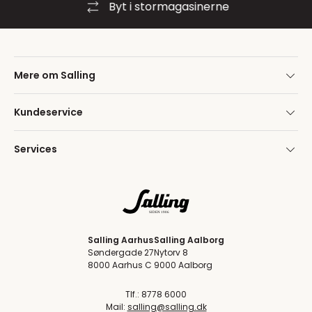
Byt i stormagasinerne
Mere om Salling
Kundeservice
Services
Salling Aarhus
Salling Aalborg
Søndergade 27
Nytorv 8
8000 Aarhus C
9000 Aalborg
Tlf.: 8778 6000
Mail:
salling@salling.dk