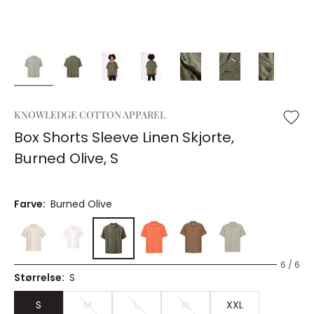
KNOWLEDGE COTTON APPAREL
Box Shorts Sleeve Linen Skjorte,
Burned Olive, S
Farve:
Burned Olive
6 / 6
Størrelse:
S
S
M
L
XL
XXL