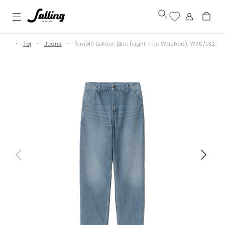
erre
Tøj
Jeans
Simple Bukser, Blue (Light True Washed), W30/L32