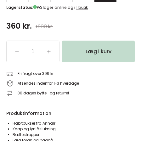
Lagerstatus:
På lager online og i
1 butik
360 kr.
1.200 kr.
Læg i kurv
Fri fragt over 399 kr
Afsendes indenfor 1-3 hverdage
30 dages bytte- og returret
Produktinformation
Habitbukser fra Annarr
Knap og lynlåslukning
Bæltestropper
Læg foran og bagpå