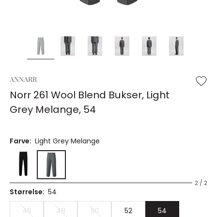
ANNARR
Norr 261 Wool Blend Bukser, Light
Grey Melange, 54
Farve:
Light Grey Melange
2 / 2
Størrelse:
54
46
48
50
52
54