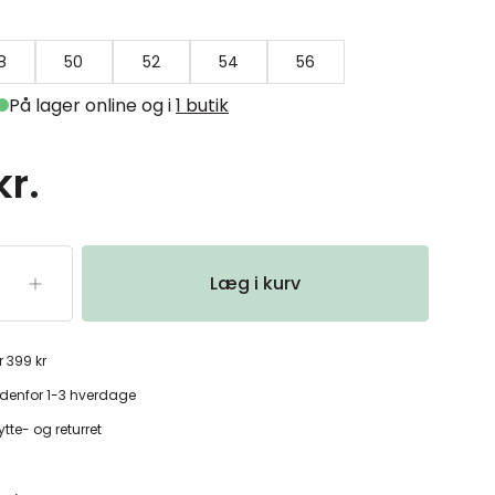
8
50
52
54
56
På lager online og i
1 butik
kr.
Læg i kurv
r 399 kr
denfor 1-3 hverdage
tte- og returret