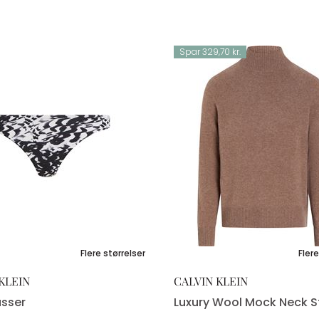
Spar 329,70 kr.
Flere størrelser
Flere
KLEIN
CALVIN KLEIN
usser
Luxury Wool Mock Neck St