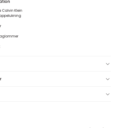
ation
a Calvin Klein
appelukning
r
baglommer
k
r