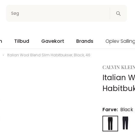
Søg
n
Tilbud
Gavekort
Brands
Oplev Sallin
Italian Wool Blend Slim Habitbukser, Black, 46
CALVIN KLEI
Italian 
Habitbuk
Farve:
Black