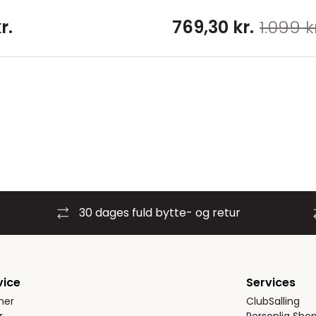
r.
769,30 kr.
1.099 kr
30 dages fuld bytte- og retur
vice
Services
ner
ClubSalling