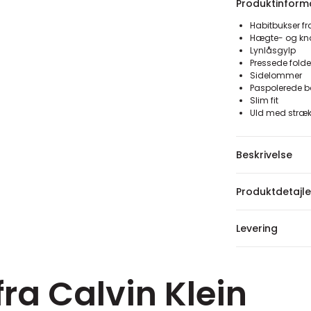
Produktinform
Habitbukser fr
Hægte- og kn
Lynlåsgylp
Pressede folde
Sidelommer
Paspolerede 
Slim fit
Uld med stræ
Beskrivelse
Produktdetajle
Levering
fra Calvin Klein