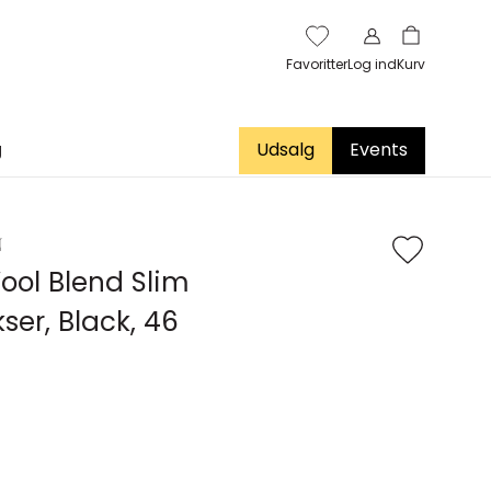
Favoritter
Log ind
Kurv
g
Udsalg
Events
N
Wool Blend Slim
ser, Black, 46