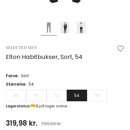
SELECTED MEN
Elton Habitbukser, Sort, 54
Farve:
Sort
Størrelse:
54
48
50
52
54
56
Lagerstatus:
Få på lager online
319,98 kr.
799,95 kr.