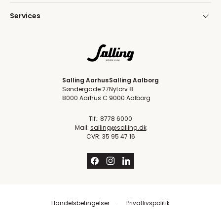
Services
Salling Aarhus
Salling Aalborg
Søndergade 27
Nytorv 8
8000 Aarhus C
9000 Aalborg
Tlf.: 8778 6000
Mail:
salling@salling.dk
CVR: 35 95 47 16
Handelsbetingelser
Privatlivspolitik