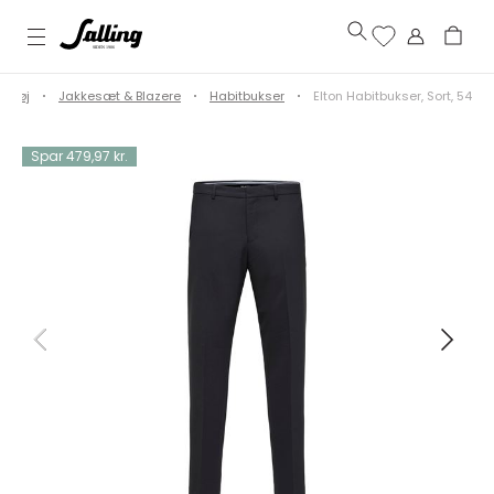
Tøj
Jakkesæt & Blazere
Habitbukser
Elton Habitbukser, Sort, 54
Spar 479,97 kr.