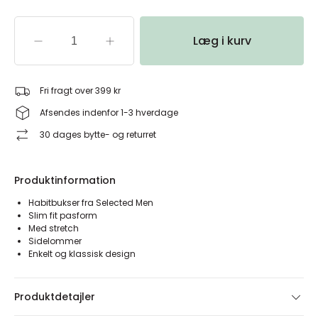
Læg i kurv
Fri fragt over 399 kr
Afsendes indenfor 1-3 hverdage
30 dages bytte- og returret
Produktinformation
Habitbukser fra Selected Men
Slim fit pasform
Med stretch
Sidelommer
Enkelt og klassisk design
Produktdetajler