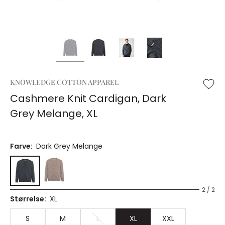
KNOWLEDGE COTTON APPAREL
Cashmere Knit Cardigan, Dark
Grey Melange, XL
Farve:
Dark Grey Melange
2 / 2
Størrelse:
XL
S
M
L
XL
XXL