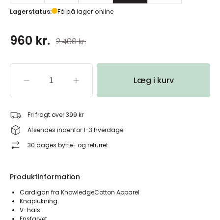
Lagerstatus:
Få på lager online
960 kr.
2.400 kr.
Læg i kurv
Fri fragt over 399 kr
Afsendes indenfor 1-3 hverdage
30 dages bytte- og returret
Produktinformation
Cardigan fra KnowledgeCotton Apparel
Knaplukning
V-hals
Ensfarvet