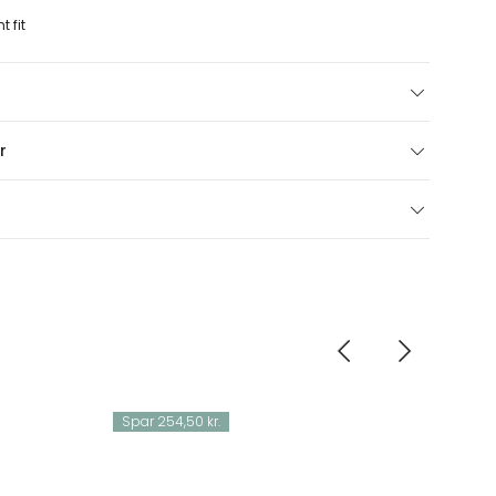
 fit
r
Spar 254,50 kr.