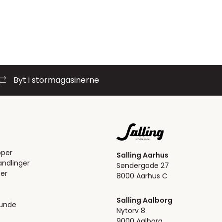
Byt i stormagasinerne
pper
Salling Aarhus
ndlinger
Søndergade 27
er
8000 Aarhus C
Salling Aalborg
kunde
Nytorv 8
9000 Aalborg