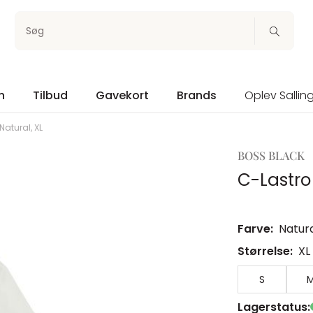
Søg
n
Tilbud
Gavekort
Brands
Oplev Sallin
atural, XL
BOSS BLACK
C-Lastro
Farve:
Natur
Størrelse:
XL
S
Lagerstatus: