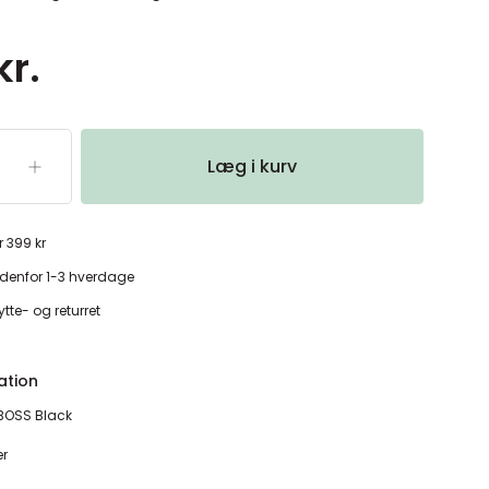
kr.
Læg i kurv
r 399 kr
denfor 1-3 hverdage
tte- og returret
ation
BOSS Black
er