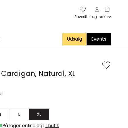
Favoritter
Log ind
Kurv
g
Udsalg
Events
 Cardigan, Natural, XL
al
M
L
XL
På lager online og i
1 butik