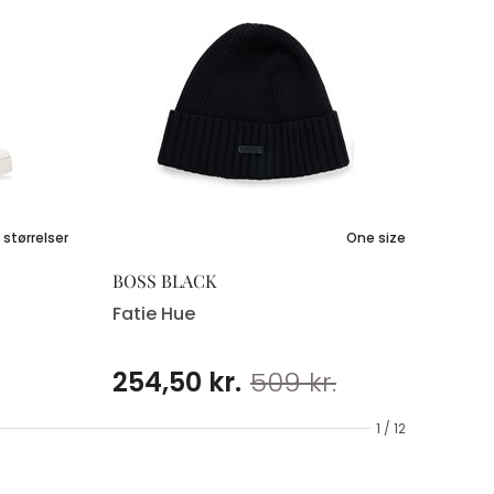
 størrelser
One size
BOSS BLACK
Fatie Hue
254,50 kr.
509 kr.
1 / 12