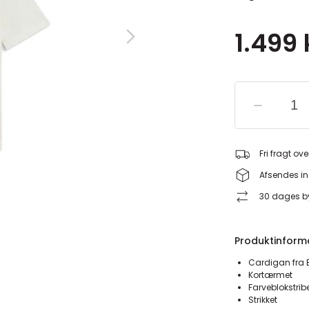
1.499 
Fri fragt ove
Afsendes in
30 dages by
Produktinform
Cardigan fra 
Kortærmet
Farveblokstrib
Strikket