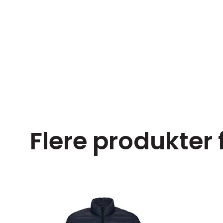
Flere produkter 
e size