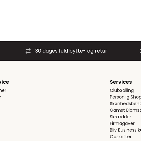
30 dages fuld bytte- og retur
vice
Services
ner
ClubSalling
r
Personlig Sho
Skønhedsbeha
Gamst Blomst
Skrædder
Firmagaver
Bliv Business 
Opskrifter