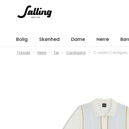
Bolig
Skønhed
Dame
Herre
Bør
Forside
Herre
Tøj
Cardigans
C-Lastro Cardigan, N