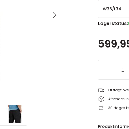
W36/L34
Lagerstatus:
599,95
Fri fragt ove
Afsendes in
30 dages by
Produktinform