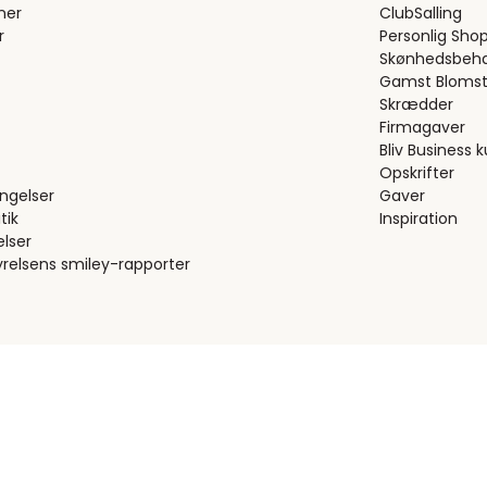
ner
ClubSalling
r
Personlig Sho
Skønhedsbeha
Gamst Blomst
Skrædder
Firmagaver
Bliv Business 
Opskrifter
ngelser
Gaver
tik
Inspiration
elser
relsens smiley-rapporter
Trustpilot