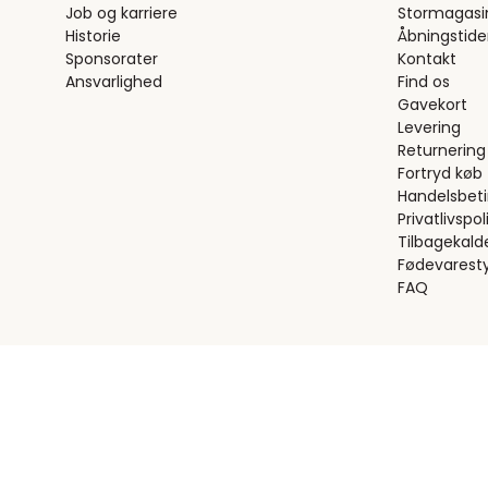
Job og karriere
Stormagasi
Historie
Åbningstide
Sponsorater
Kontakt
Ansvarlighed
Find os
Gavekort
Levering
Returnering
Fortryd køb
Handelsbeti
Privatlivspoli
Tilbagekald
Fødevaresty
FAQ
Handelsbetingelser
Privatlivspolitik