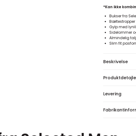
*Kan ikke kombi
Bukser fra Se
Bæltestropper
Gylp med lynl
Sidelommer 
Almindelig tal
Slim fit pasfo
Beskrivelse
Produktdetajle
Levering
Fabrikantinfo