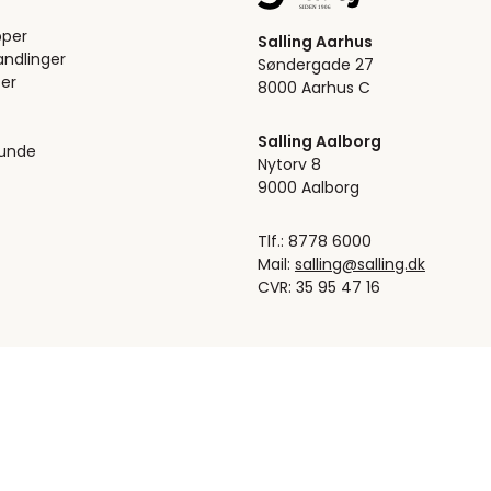
pper
Salling Aarhus
ndlinger
Søndergade 27
er
8000 Aarhus C
Salling Aalborg
kunde
Nytorv 8
9000 Aalborg
Tlf.: 8778 6000
Mail:
salling@salling.dk
CVR: 35 95 47 16