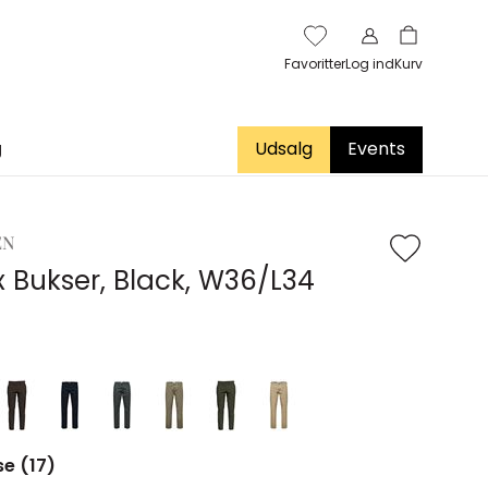
Favoritter
Log ind
Kurv
g
Udsalg
Events
EN
ex Bukser, Black, W36/L34
se (17)