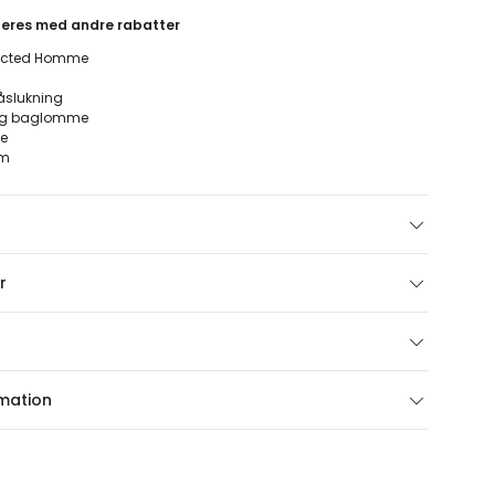
neres med andre rabatter
lected Homme
åslukning
og baglomme
je
rm
r
rmation