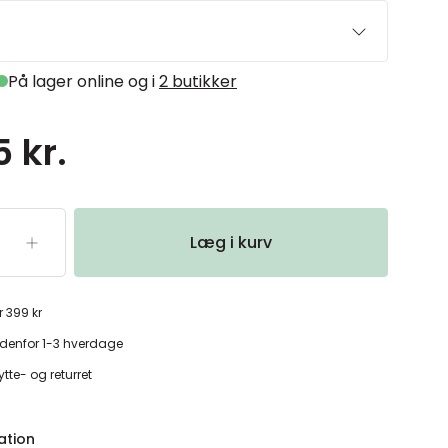
På lager online og i
2 butikker
 kr.
Læg i kurv
r 399 kr
denfor 1-3 hverdage
tte- og returret
ation