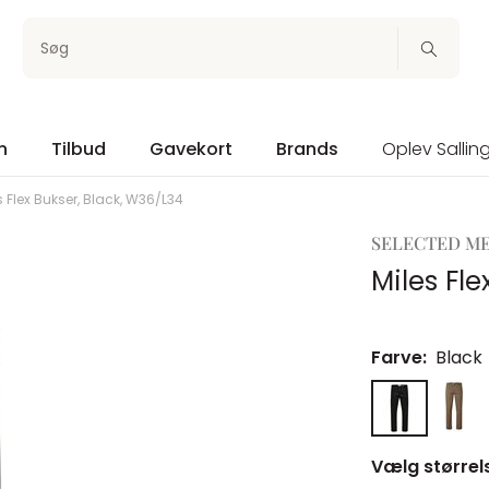
Søg
n
Tilbud
Gavekort
Brands
Oplev Sallin
s Flex Bukser, Black, W36/L34
SELECTED M
Miles Fl
Farve:
Black
Vælg størrel