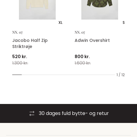
XL
S
NN. 07
NN. 07
Jacobo Half Zip
Adwin Overshirt
Striktrøje
520 kr.
800 kr.
1.300 kr.
1.600 kr.
1 / 12
30 dages fuld bytte- og retur