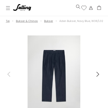
Tøj
Bukser & Chinos
Bukser
Aden Bukser, Navy Blue, W38/L32