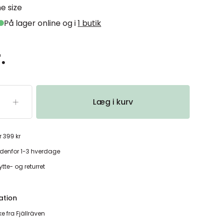
e size
På lager online og i
1 butik
.
Læg i kurv
r 399 kr
denfor 1-3 hverdage
tte- og returret
ation
e fra Fjällräven