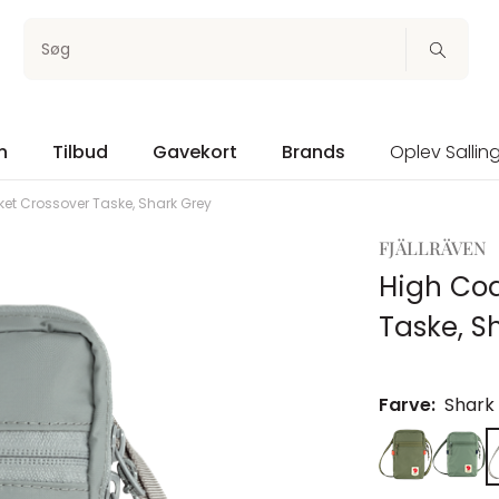
Søg
n
Tilbud
Gavekort
Brands
Oplev Sallin
et Crossover Taske, Shark Grey
FJÄLLRÄVEN
High Coa
Taske, S
Farve:
Shark