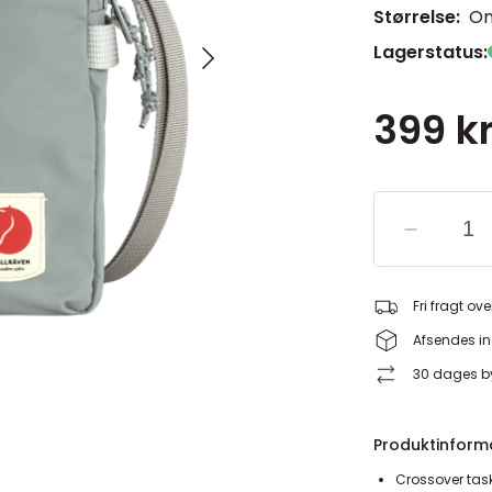
Størrelse:
On
Lagerstatus:
399 kr
Fri fragt ove
Afsendes in
30 dages by
Produktinform
Crossover task