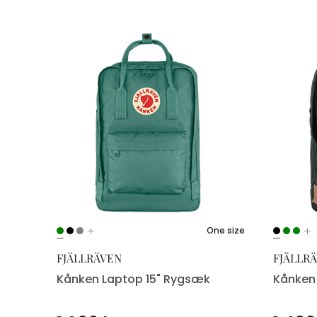
e size
gsæk
One size
FJÄLLRÄVEN
FJÄLLR
Kånken Laptop 15" Rygsæk
Kånken 