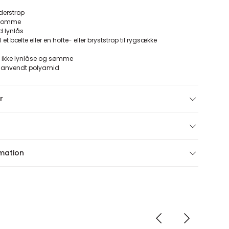
derstrop
tlomme
 lynlås
 et bælte eller en hofte- eller bryststrop til rygsække
 ikke lynlåse og sømme
enanvendt polyamid
r
rmation