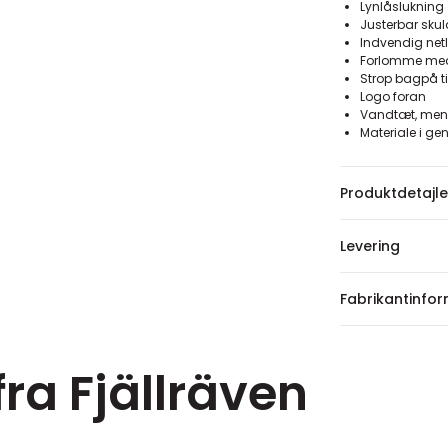
Lynlåslukning
Justerbar skul
Indvendig ne
Forlomme med
Strop bagpå til
Logo foran
Vandtæt, men
Materiale i g
Produktdetajle
Levering
Fabrikantinfo
fra Fjällräven