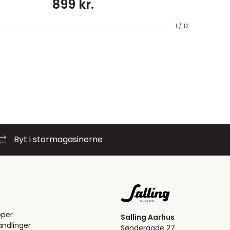
899 kr.
1 / 12
Byt i stormagasinerne
pper
Salling Aarhus
ndlinger
Søndergade 27