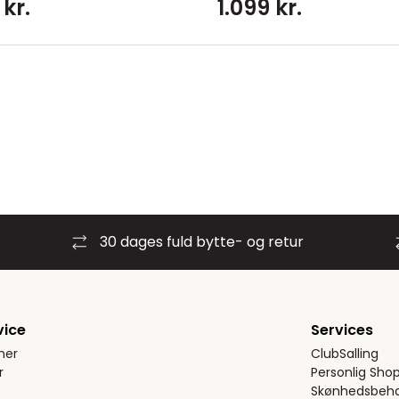
 kr.
1.099 kr.
30 dages fuld bytte- og retur
vice
Services
ner
ClubSalling
r
Personlig Sho
Skønhedsbeha