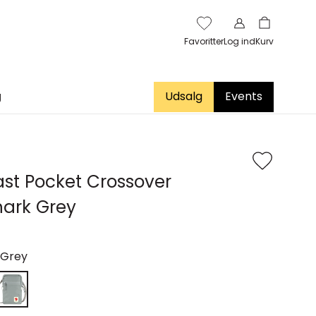
Favoritter
Log ind
Kurv
g
Udsalg
Events
st Pocket Crossover
hark Grey
 Grey