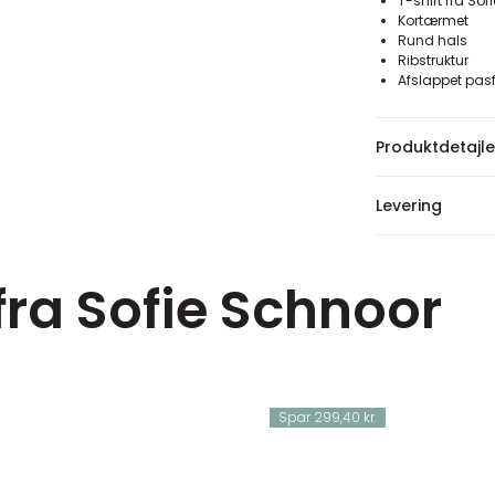
T-shirt fra So
Kortærmet
Rund hals
Ribstruktur
Afslappet pas
Produktdetajle
Levering
fra Sofie Schnoor
Spar 299,40 kr.