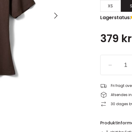
XS
Lagerstatus:
379 kr
Fri fragt ove
Afsendes in
30 dages by
Produktinform