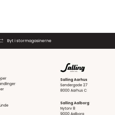
Byt i stormagasinerne
pper
Salling Aarhus
ndlinger
Søndergade 27
er
8000 Aarhus C
Salling Aalborg
kunde
Nytorv 8
9000 Aalborg