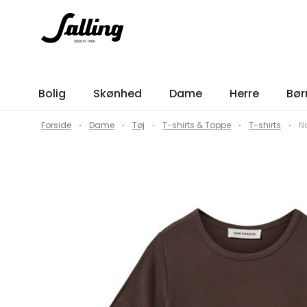
Bolig
Skønhed
Dame
Herre
Bør
Forside
Dame
Tøj
T-shirts & Toppe
T-shirts
N