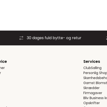
30 dages fuld bytte- og retur
vice
Services
ner
ClubSalling
r
Personlig Sho
Skønhedsbeha
Gamst Blomst
Skrædder
Firmagaver
Bliv Business 
Opskrifter