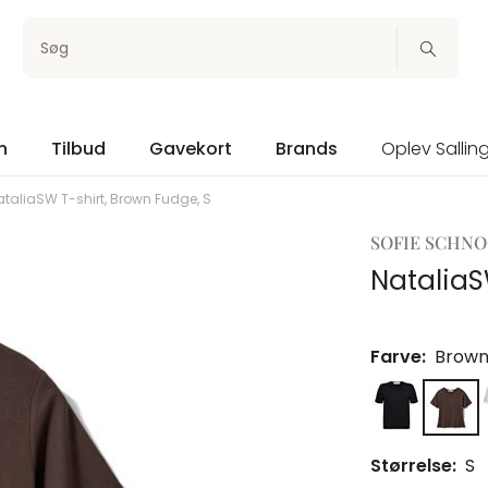
Søg
n
Tilbud
Gavekort
Brands
Oplev Sallin
ataliaSW T-shirt, Brown Fudge, S
SOFIE SCHN
NataliaS
Farve:
Brown
Størrelse:
S