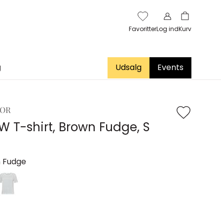
Favoritter
Log ind
Kurv
g
Udsalg
Events
OOR
W T-shirt, Brown Fudge, S
 Fudge