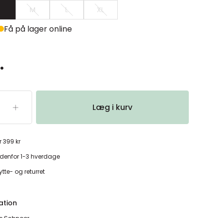
S
M
L
XL
Få på lager online
.
Læg i kurv
r 399 kr
denfor 1-3 hverdage
tte- og returret
ation