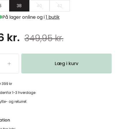
6
38
40
42
På lager online og i
1 butik
 kr.
349,95 kr.
Læg i kurv
r 399 kr
denfor 1-3 hverdage
tte- og returret
ation