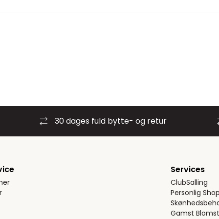
30 dages fuld bytte- og retur
vice
Services
ner
ClubSalling
r
Personlig Sho
Skønhedsbeha
Gamst Blomst