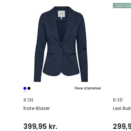
Spar 299,
XS
.
Flere størrelser
ICHI
ICHI
Kate Blazer
Lexi Bu
399,95 kr.
299,9