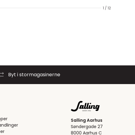
1 / 12
Byt i stormagasinerne
pper
Salling Aarhus
ndlinger
Søndergade 27
er
8000 Aarhus C