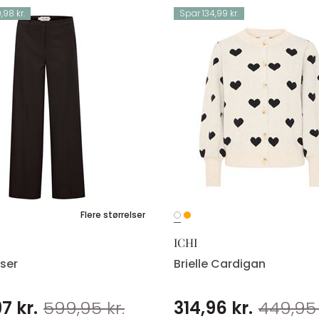
98 kr.
Spar 134,99 kr.
Flere størrelser
ICHI
kser
Brielle Cardigan
7 kr.
599,95 kr.
314,96 kr.
449,95 