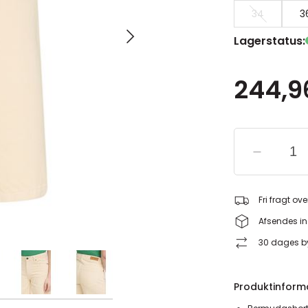
34
3
Lagerstatus:
244,96
Fri fragt ove
Afsendes in
30 dages by
Produktinform