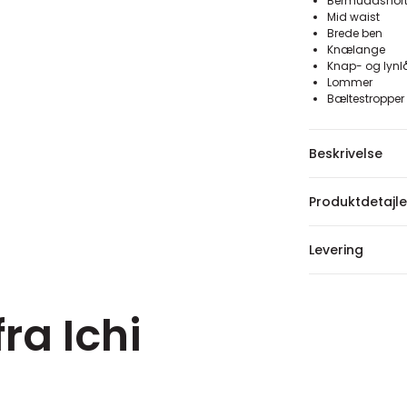
Bermudashorts
Mid waist
Brede ben
Knælange
Knap- og lynl
Lommer
Bæltestropper
Beskrivelse
Produktdetajle
Levering
ra Ichi