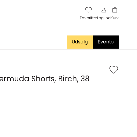
Favoritter
Log ind
Kurv
g
Udsalg
Events
Bermuda Shorts, Birch, 38