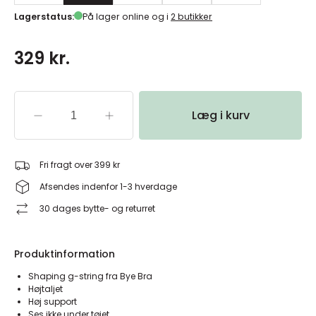
Lagerstatus:
På lager online og i
2 butikker
329 kr.
Læg i kurv
Fri fragt over 399 kr
Afsendes indenfor 1-3 hverdage
30 dages bytte- og returret
Produktinformation
Shaping g-string fra Bye Bra
Højtaljet
Høj support
Ses ikke under tøjet