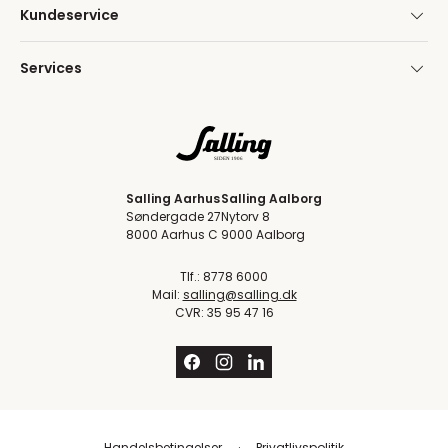
Kundeservice
Services
Salling Aarhus
Salling Aalborg
Søndergade 27
Nytorv 8
8000 Aarhus C
9000 Aalborg
Tlf.: 8778 6000
Mail:
salling@salling.dk
CVR: 35 95 47 16
Handelsbetingelser
Privatlivspolitik