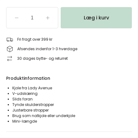
Læg i kurv
Fri fragt over 399 kr
Afsendes indenfor 1-3 hverdage
30 dages bytte- og returret
Produktinformation
Kjole fra Lady Avenue
V-udskæring
Slids foran
Tynde skulderstropper
Justerbare stropper
Brug som natkjole eller underkjole
Mini-længde