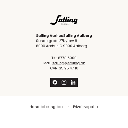
Salling Aarhus
Salling Aalborg
Søndergade 27
Nytorv 8
8000 Aarhus C
9000 Aalborg
Tlf.: 8778 6000
Mail:
salling@salling.dk
CVR: 35 95 47 16
Handelsbetingelser
Privatlivspolitik
Trustpilot