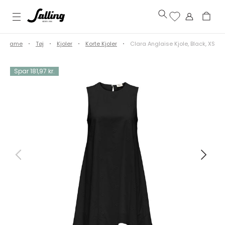
Dame
Tøj
Kjoler
Korte Kjoler
Clara Anglaise Kjole, Black, XS
Spar 181,97 kr.