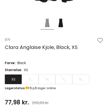
JDY
Clara Anglaise Kjole, Black, XS
Farve:
Black
Størrelse:
XS
XS
S
M
L
XL
Lagerstatus:
Få på lager online
77,98 kr.
259,95 kr.