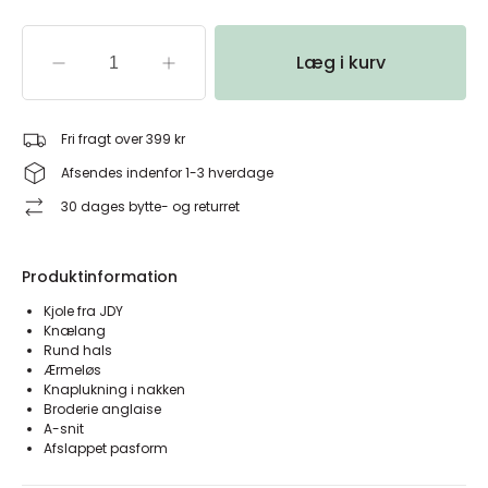
Læg i kurv
Fri fragt over 399 kr
Afsendes indenfor 1-3 hverdage
30 dages bytte- og returret
Produktinformation
Kjole fra JDY
Knælang
Rund hals
Ærmeløs
Knaplukning i nakken
Broderie anglaise
A-snit
Afslappet pasform