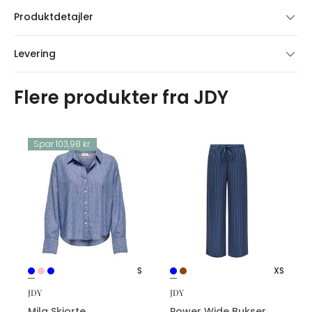
Produktdetajler
Levering
Flere produkter fra JDY
Spar 103,98 kr.
S
XS
JDY
JDY
Mila Skjorte
Power Wide Bukser