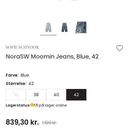
SOFIE SCHNOOR
NoraSW Moomin Jeans, Blue, 42
Farve:
Blue
Størrelse:
42
36
38
40
42
Lagerstatus:
Få på lager online
839,30 kr.
1.199 kr.