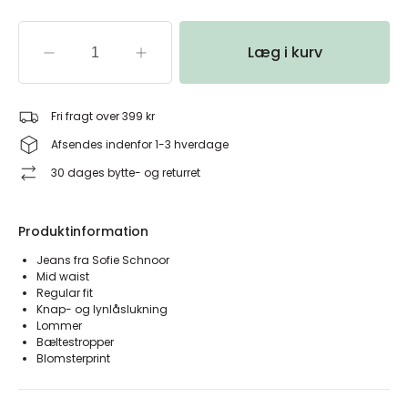
Læg i kurv
Fri fragt over 399 kr
Afsendes indenfor 1-3 hverdage
30 dages bytte- og returret
Produktinformation
Jeans fra Sofie Schnoor
Mid waist
Regular fit
Knap- og lynlåslukning
Lommer
Bæltestropper
Blomsterprint