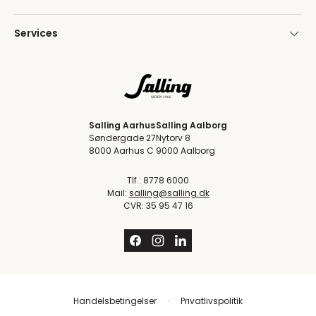
Services
Salling Aarhus
Salling Aalborg
Søndergade 27
Nytorv 8
8000 Aarhus C
9000 Aalborg
Tlf.: 8778 6000
Mail:
salling@salling.dk
CVR: 35 95 47 16
Handelsbetingelser
Privatlivspolitik