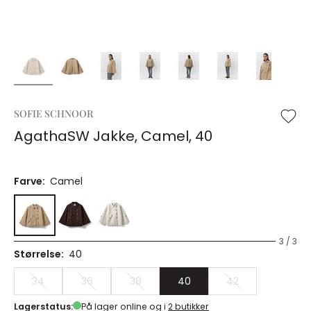
SOFIE SCHNOOR
AgathaSW Jakke, Camel, 40
Farve:
Camel
3 / 3
Størrelse:
40
34
36
38
40
42
Lagerstatus:
På lager online og i
2 butikker