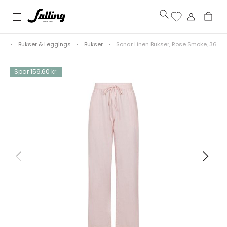
øj
Bukser & Leggings
Bukser
Sonar Linen Bukser, Rose Smoke, 36
Spar 159,60 kr.