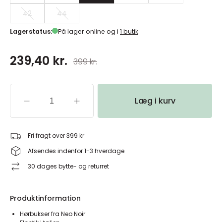
42
44
Lagerstatus:
På lager online og i
1 butik
239,40 kr.
399 kr.
Læg i kurv
Fri fragt over 399 kr
Afsendes indenfor 1-3 hverdage
30 dages bytte- og returret
Produktinformation
Hørbukser fra Neo Noir