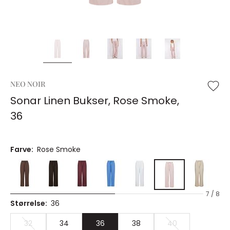
NEO NOIR
Sonar Linen Bukser, Rose Smoke,
36
Farve:
Rose Smoke
7 / 8
Størrelse:
36
32
34
36
38
40