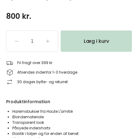
800 kr.
Læg i kurv
Fri fragt over 399 kr
Afsendes indenfor 1-3 hverdage
30 dages bytte- og returret
Produktinformation
Haremsbukser fra Haute L'amitié
Blondemateriale
Transparent look
Påsyede indershorts
Elastik i taljen og for enden af benet