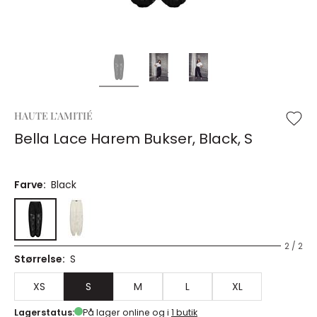
HAUTE L’AMITIÉ
Bella Lace Harem Bukser, Black, S
Farve:
Black
2 / 2
Størrelse:
S
XS
S
M
L
XL
Lagerstatus:
På lager online og i
1 butik