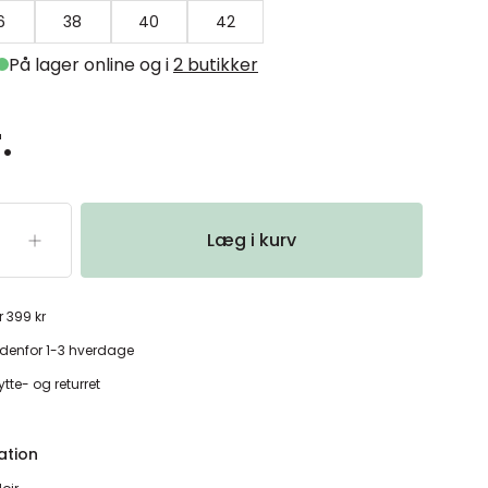
6
38
40
42
På lager online og i
2 butikker
.
Læg i kurv
r 399 kr
denfor 1-3 hverdage
tte- og returret
ation