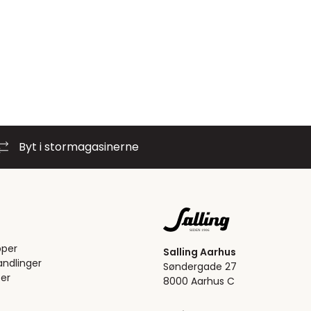
Byt i stormagasinerne
pper
Salling Aarhus
ndlinger
Søndergade 27
er
8000 Aarhus C