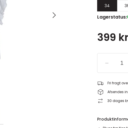
34
3
Lagerstatus:
399 kr
Fri fragt ove
Afsendes in
30 dages by
Produktinform