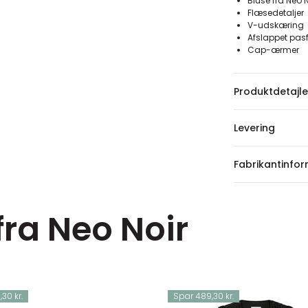
Bluse fra Neo N
Flæsedetaljer
V-udskæring
Afslappet pas
Cap-ærmer
Produktdetajle
Levering
Fabrikantinfo
fra Neo Noir
30 kr.
Spar 489,30 kr.