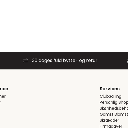
30 dages fuld bytte- og retur
vice
Services
ner
ClubSalling
r
Personlig Sho
Skønhedsbeha
Gamst Blomst
Skrædder
Firmagaver