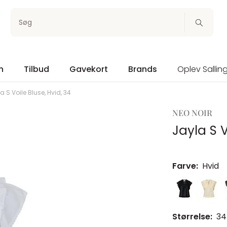
Søg
n
Tilbud
Gavekort
Brands
Oplev Sallin
a S Voile Bluse, Hvid, 34
NEO NOIR
Jayla S V
Farve:
Hvid
Størrelse:
34