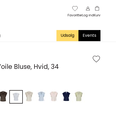
Favoritter
Log ind
Kurv
g
Udsalg
Events
oile Bluse, Hvid, 34