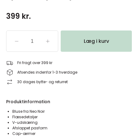
399 kr.
Læg i kurv
Fri fragt over 399 kr
Afsendes indenfor 1-3 hverdage
30 dages bytte- og returret
Produktinformation
Bluse fra Neo Noir
Flæsedetaljer
V-udskæring
Afslappet pasform
Cap-ærmer