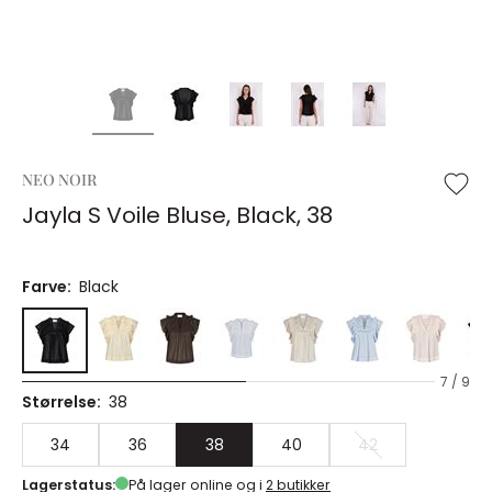
NEO NOIR
Jayla S Voile Bluse, Black, 38
Farve:
Black
7 / 9
Størrelse:
38
34
36
38
40
42
Lagerstatus:
På lager online og i
2 butikker