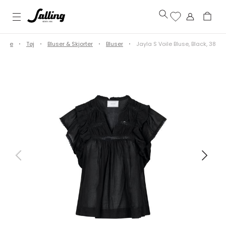
Dame
Tøj
Bluser & Skjorter
Bluser
Jayla S Voile Bluse, Black, 38