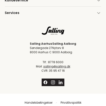
Kundeservice
Services
Salling Aarhus
Salling Aalborg
Søndergade 27
Nytorv 8
8000 Aarhus C
9000 Aalborg
Tlf.: 8778 6000
Mail:
salling@salling.dk
CVR: 35 95 47 16
Handelsbetingelser
Privatlivspolitik