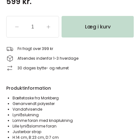
599 kr.
Læg i kurv
Fri fragt over 399 kr
Afsendes indenfor 1-3 hverdage
30 dages bytte- og returret
Produktinformation
Bæltetaske fra Markberg
Genanvendt polyester
Vandafvisende
Lynlåslukning
Lomme foran med knaplukning
Lille lynlåslomme foran
Justerbar strop
H:14 cm, B:23 cm, D:7 cm