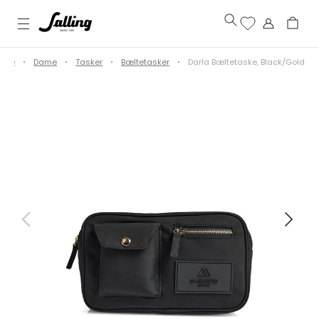
side
Dame
Tasker
Bæltetasker
Darla Bæltetaske, Black/Gold