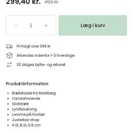
299,40 kr.
499 kr.
Læg i kurv
Fri fragt over 399 kr
Afsendes indenfor 1-3 hverdage
30 dages bytte- og returret
Produktinformation
Bæltetaske fra Markberg
Vandafvisende
Slidstærk
Lynlåslukning
Lomme på fronten
Justerbar strop
H:13, B:31, D:8 cm