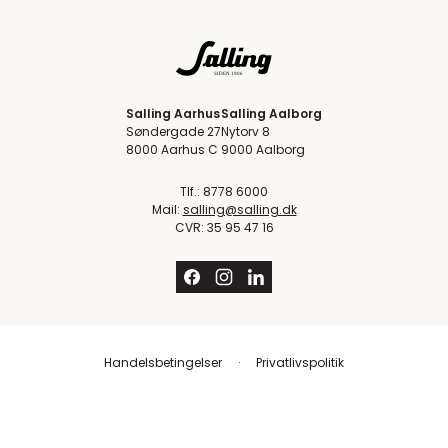
Salling Aarhus
Salling Aalborg
Søndergade 27
Nytorv 8
8000 Aarhus C
9000 Aalborg
Tlf.: 8778 6000
Mail:
salling@salling.dk
CVR: 35 95 47 16
Handelsbetingelser
Privatlivspolitik
Trustpilot