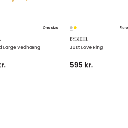
One size
Flere
L
BYBIEHL
ld Large Vedhæng
Just Love Ring
r.
595 kr.