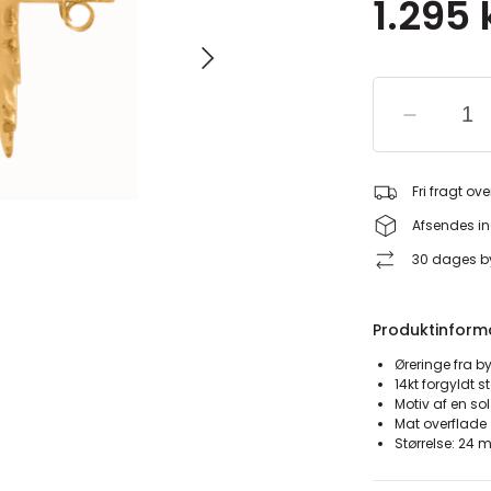
1.295 
Fri fragt ove
Afsendes in
30 dages by
Produktinform
Øreringe fra b
14kt forgyldt s
Motiv af en sol
Mat overflade
Størrelse: 24