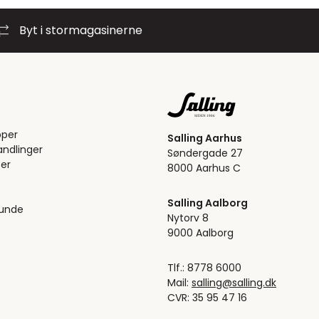
Byt i stormagasinerne
pper
Salling Aarhus
ndlinger
Søndergade 27
er
8000 Aarhus C
Salling Aalborg
kunde
Nytorv 8
9000 Aalborg
Tlf.: 8778 6000
Mail:
salling@salling.dk
CVR: 35 95 47 16