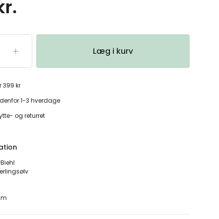
kr.
Læg i kurv
r 399 kr
denfor 1-3 hverdage
tte- og returret
ation
yBiehl
terlingsølv
 mm