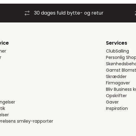
30 dages fuld bytte- og retur
vice
Services
ner
ClubSalling
r
Personlig Sho
Skønhedsbeha
Gamst Blomst
Skrædder
Firmagaver
Bliv Business 
Opskrifter
ngelser
Gaver
tik
Inspiration
elser
relsens smiley-rapporter