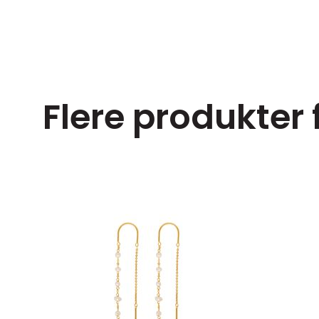
Flere produkter 
e size