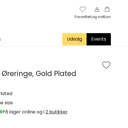
Favoritter
Log ind
Kurv
g
Udsalg
Events
 Øreringe, Gold Plated
Plated
e size
På lager online og i
2 butikker