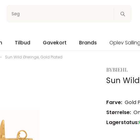
Søg
n
Tilbud
Gavekort
Brands
Oplev Sallin
Sun Wild Øreringe, Gold Plated
BYBIEHL
Sun Wild
Farve:
Gold 
Størrelse:
On
Lagerstatus: