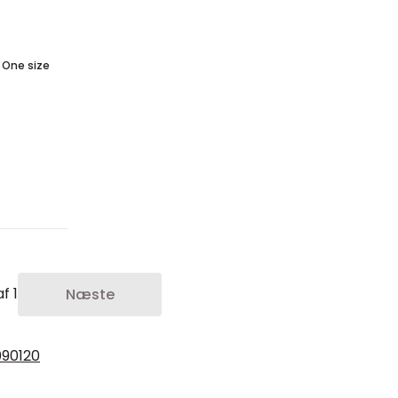
One size
f 1
Næste
0
90
120