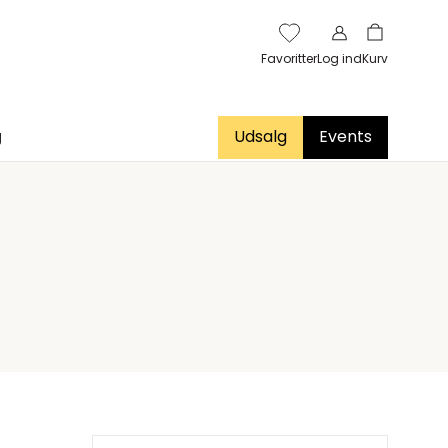
Favoritter
Log ind
Kurv
g
Udsalg
Events