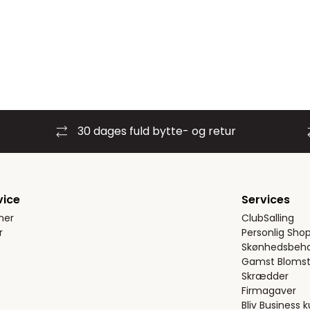
30 dages fuld bytte- og retur
vice
Services
ner
ClubSalling
r
Personlig Sho
Skønhedsbeha
Gamst Blomst
Skrædder
Firmagaver
Bliv Business 