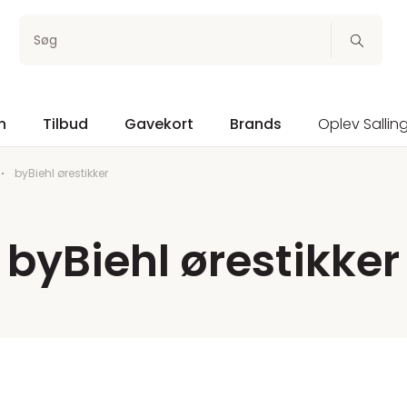
Søg
n
Tilbud
Gavekort
Brands
Oplev Sallin
byBiehl ørestikker
byBiehl ørestikker