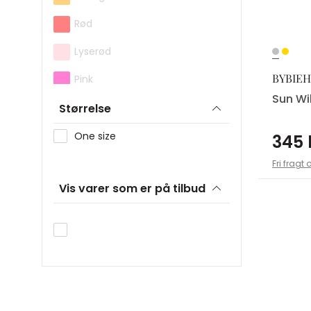
Sistie 2ND
Rød
Skagen
Son of Noa
Lyserød
Stine A
BYBIEH
Pink
Sun Wi
studio.z
Lilla
Størrelse
Guld
One size
345 
Sølv
Fri fragt 
Vis varer som er på tilbud