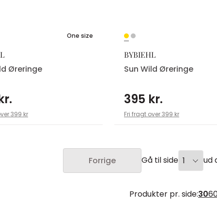
One size
L
BYBIEHL
ld Øreringe
Sun Wild Øreringe
kr.
395 kr.
over 399 kr
Fri fragt over 399 kr
Gå til side
ud a
Forrige
Produkter pr. side:
30
6