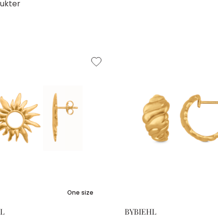
ukter
One size
L
BYBIEHL