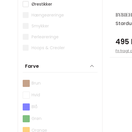
LULU Copenhagen
Ørestikker
Maanesten
BYBIEH
Hængeøreringe
Stardu
Nordahl
Smykker
Nuni Copenhagen
Perleøreringe
495 
Pernille Corydon
Hoops & Creoler
Fri fragt 
Pico
Farve
Pilgrim
Pure By Nat
Brun
Ragbag
Hvid
Siersbøl
Blå
Sif Jakobs Jewellery
Grøn
Sistie
Orange