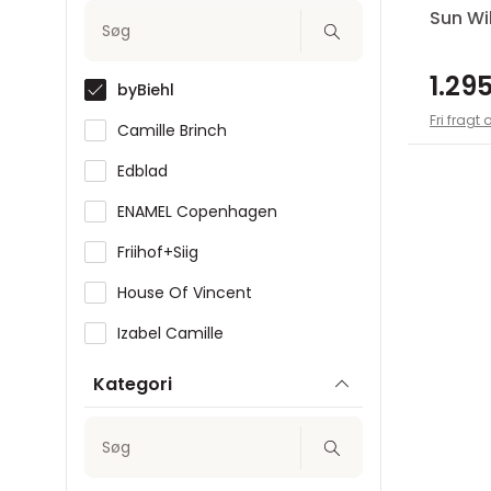
Sun Wi
Søg
1.295
byBiehl
Fri fragt 
Camille Brinch
Edblad
ENAMEL Copenhagen
Friihof+Siig
House Of Vincent
Izabel Camille
Jane Kønig
Kategori
Joanli Nor
Søg
Julie Sandlau