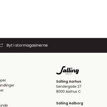
Byt i stormagasinerne
pper
Salling Aarhus
ndlinger
Søndergade 27
er
8000 Aarhus C
Salling Aalborg
kunde