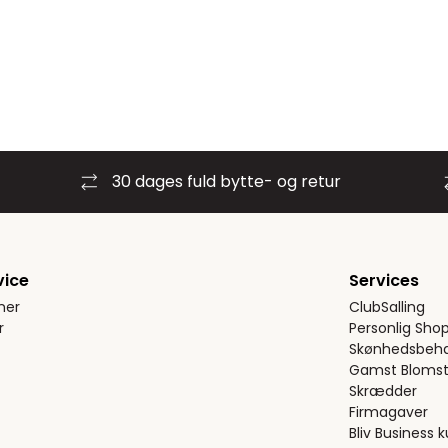
30 dages fuld bytte- og retur
vice
Services
ner
ClubSalling
r
Personlig Sho
Skønhedsbeha
Gamst Blomst
Skrædder
Firmagaver
Bliv Business 