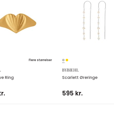
Flere størrelser
L
BYBIEHL
ve Ring
Scarlett Øreringe
r.
595 kr.