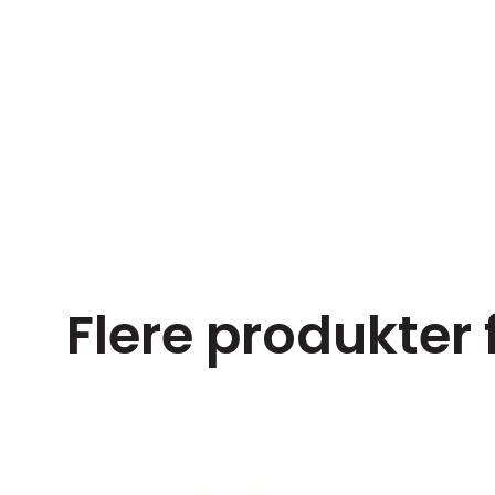
Flere produkter 
e size