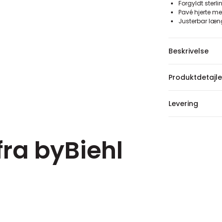
Forgyldt sterl
Pavé hjerte me
Justerbar læ
Beskrivelse
Produktdetajle
Levering
fra byBiehl