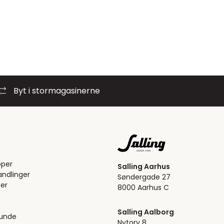
Byt i stormagasinerne
pper
Salling Aarhus
ndlinger
Søndergade 27
er
8000 Aarhus C
Salling Aalborg
kunde
Nytorv 8