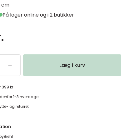
 cm
På lager online og i
2 butikker
.
Læg i kurv
r 399 kr
denfor 1-3 hverdage
tte- og returret
ation
byBiehl