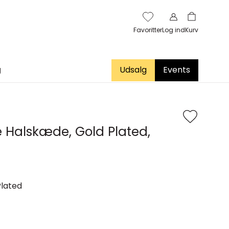
Favoritter
Log ind
Kurv
g
Udsalg
Events
e Halskæde, Gold Plated,
Plated