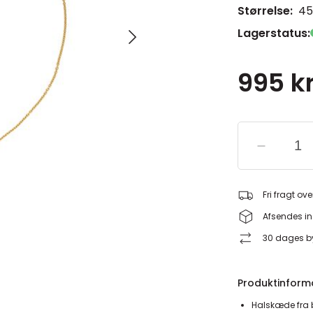
Størrelse:
45
Lagerstatus:
995 kr
Fri fragt ove
Afsendes in
30 dages by
Produktinform
Halskæde fra 