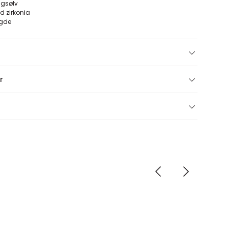
ingsølv
d zirkonia
ngde
r