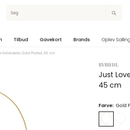
Søg
n
Tilbud
Gavekort
Brands
Oplev Sallin
e Halskæde, Gold Plated, 45 cm
BYBIEHL
Just Lov
45 cm
Farve:
Gold 