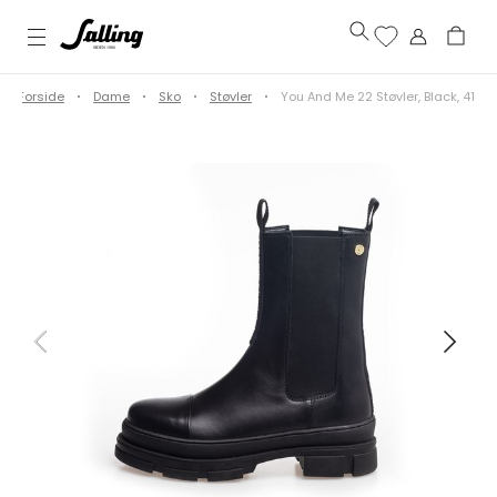
Forside
Dame
Sko
Støvler
You And Me 22 Støvler, Black, 41