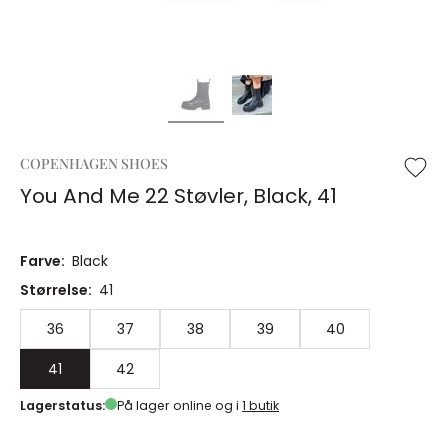
COPENHAGEN SHOES
You And Me 22 Støvler, Black, 41
Farve:
Black
Størrelse:
41
36
37
38
39
40
41
42
Lagerstatus:
På lager online og i
1 butik