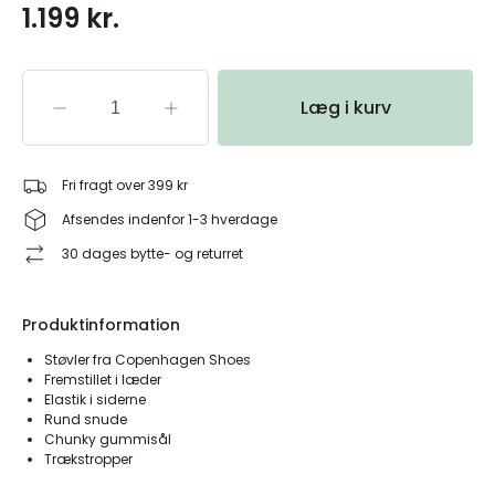
1.199 kr.
Læg i kurv
Fri fragt over 399 kr
Afsendes indenfor 1-3 hverdage
30 dages bytte- og returret
Produktinformation
Støvler fra Copenhagen Shoes
Fremstillet i læder
Elastik i siderne
Rund snude
Chunky gummisål
Trækstropper