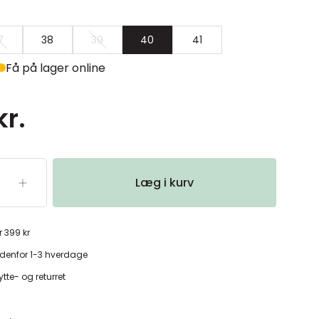
7
38
39
40
41
Få på lager online
kr.
Læg i kurv
r 399 kr
denfor 1-3 hverdage
tte- og returret