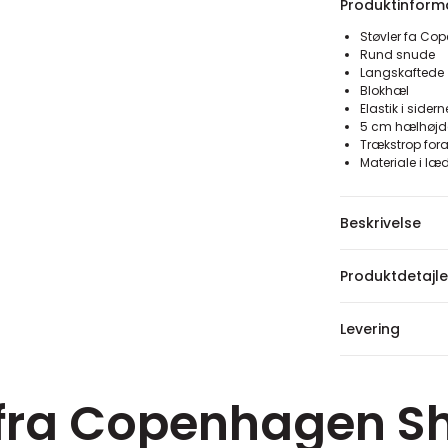
Produktinform
Støvler fa C
Rund snude
Langskaftede
Blokhæl
Elastik i sidern
5 cm hælhøjd
Trækstrop fo
Materiale i læ
Beskrivelse
Produktdetajle
Levering
 fra Copenhagen S