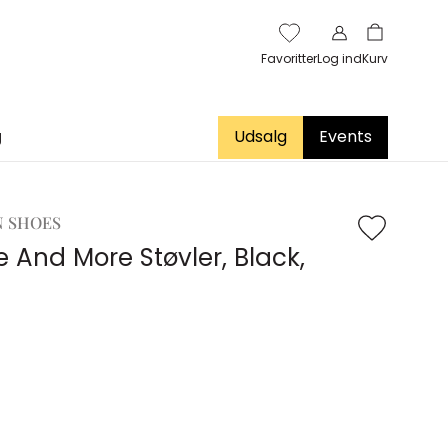
Favoritter
Log ind
Kurv
g
Udsalg
Events
 SHOES
e And More Støvler, Black,