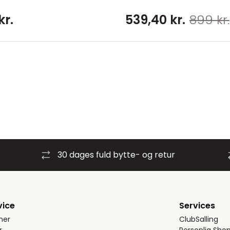
kr.
539,40 kr.
899 kr.
30 dages fuld bytte- og retur
vice
Services
ner
ClubSalling