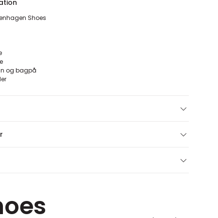
ation
openhagen Shoes
e
e
ran og bagpå
der
r
hoes