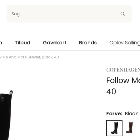
Søg
n
Tilbud
Gavekort
Brands
Oplev Sallin
w Me And More Støvler, Black, 40
COPENHAGEN
Follow M
40
Farve:
Black