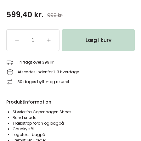
599,40 kr.
999 kr.
Læg i kurv
Fri fragt over 399 kr
Afsendes indenfor 1-3 hverdage
30 dages bytte- og returret
Produktinformation
Støvler fra Copenhagen Shoes
Rund snude
Trækstrop foran og bagpå
Chunky sål
Logotekst bagpå
Fremstillet i læder