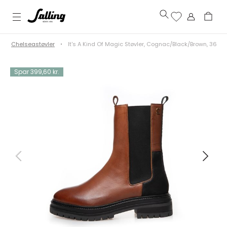
Chelseastøvler
It's A Kind Of Magic Støvler, Cognac/Black/Brown, 36
Spar 399,60 kr.