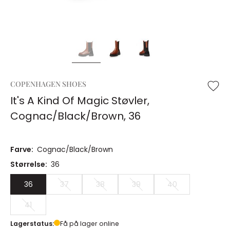
COPENHAGEN SHOES
It's A Kind Of Magic Støvler,
Cognac/Black/Brown, 36
Farve:
Cognac/Black/Brown
Størrelse:
36
36
37
38
39
40
41
Lagerstatus:
Få på lager online