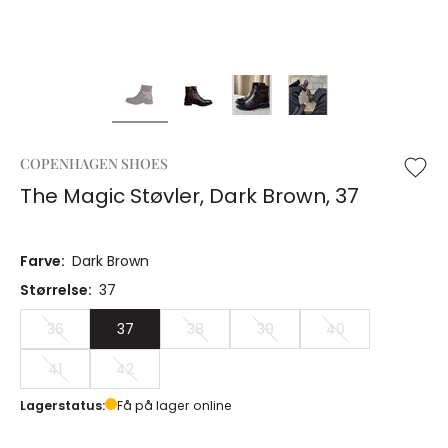
COPENHAGEN SHOES
The Magic Støvler, Dark Brown, 37
Farve:
Dark Brown
Størrelse:
37
36
37
38
39
40
41
42
Lagerstatus:
Få på lager online