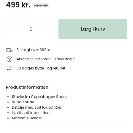
499 kr.
899 kr.
Læg i kurv
Fri fragt over 399 kr
Afsendes indenfor 1-3 hverdage
30 dages bytte- og returret
Produktinformation
Støvler fra Copenhagen Shoes
Rund snude
Detalje med sort lak på tåen
Lynlås på indersiden
Materiale i læder