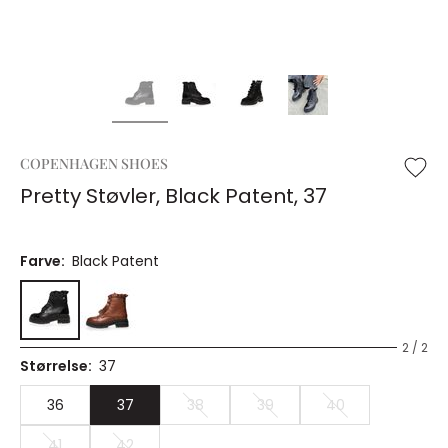
COPENHAGEN SHOES
Pretty Støvler, Black Patent, 37
Farve:
Black Patent
2 / 2
Størrelse:
37
36
37
38
39
40
41
42