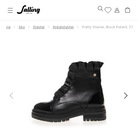
Dame
Sko
Støvler
Ankelstøvler
Pretty Støvler, Black Patent, 37