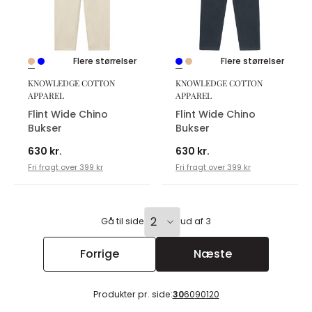
Flere størrelser
Flere størrelser
KNOWLEDGE COTTON
KNOWLEDGE COTTON
APPAREL
APPAREL
Flint Wide Chino
Flint Wide Chino
Bukser
Bukser
630 kr.
630 kr.
Fri fragt over 399 kr
Fri fragt over 399 kr
Gå til side
ud af 3
Forrige
Næste
Produkter pr. side:
30
60
90
120