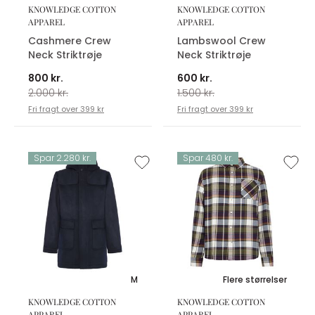
KNOWLEDGE COTTON
KNOWLEDGE COTTON
APPAREL
APPAREL
Cashmere Crew
Lambswool Crew
Neck Striktrøje
Neck Striktrøje
800 kr.
600 kr.
2.000 kr.
1.500 kr.
Fri fragt over 399 kr
Fri fragt over 399 kr
Spar 2.280 kr.
Spar 480 kr.
M
Flere størrelser
KNOWLEDGE COTTON
KNOWLEDGE COTTON
APPAREL
APPAREL