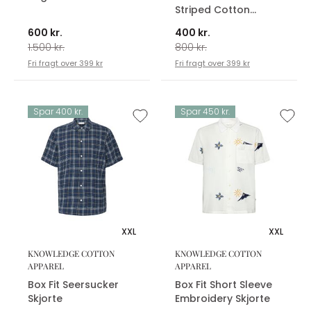
Striped Cotton
Skjorte
600 kr.
400 kr.
1.500 kr.
800 kr.
Fri fragt over 399 kr
Fri fragt over 399 kr
Spar 400 kr.
Spar 450 kr.
XXL
XXL
KNOWLEDGE COTTON
KNOWLEDGE COTTON
APPAREL
APPAREL
Box Fit Seersucker
Box Fit Short Sleeve
Skjorte
Embroidery Skjorte