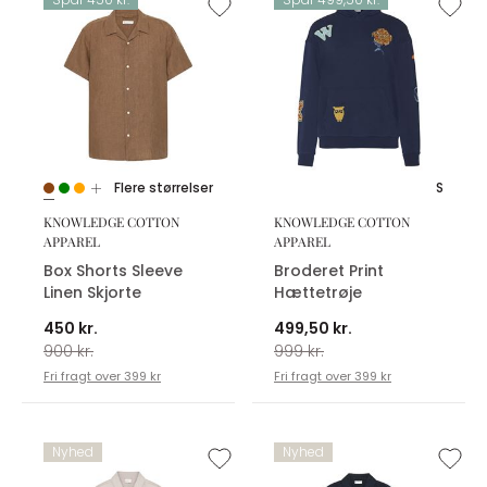
Flere størrelser
S
KNOWLEDGE COTTON
KNOWLEDGE COTTON
APPAREL
APPAREL
Box Shorts Sleeve
Broderet Print
Linen Skjorte
Hættetrøje
450 kr.
499,50 kr.
900 kr.
999 kr.
Fri fragt over 399 kr
Fri fragt over 399 kr
Nyhed
Nyhed