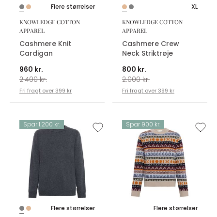
Flere størrelser
XL
KNOWLEDGE COTTON
KNOWLEDGE COTTON
APPAREL
APPAREL
Cashmere Knit
Cashmere Crew
Cardigan
Neck Striktrøje
960 kr.
800 kr.
2.400 kr.
2.000 kr.
Fri fragt over 399 kr
Fri fragt over 399 kr
Spar 1.200 kr.
Spar 900 kr.
Flere størrelser
Flere størrelser