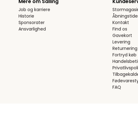
Mere om Salling
Kundeser
Job og karriere
Stormagasi
Historie
Åbningstide
Sponsorater
Kontakt
Ansvarlighed
Find os
Gavekort
Levering
Returnering
Fortryd køb
Handelsbeti
Privatlivspoli
Tilbagekald
Fødevaresty
FAQ