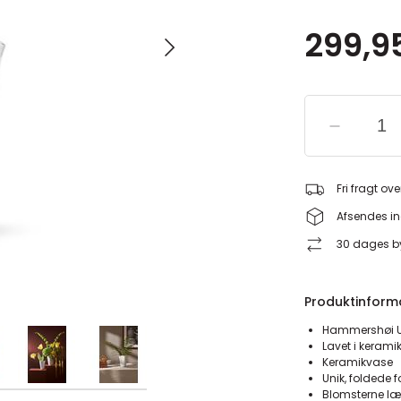
299,95
Fri fragt ove
Afsendes in
30 dages by
Produktinform
Hammershøi Un
Lavet i kerami
Keramikvase
Unik, foldede 
Blomsterne læ