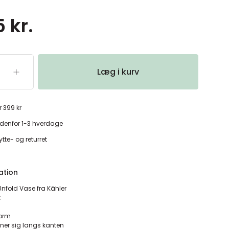
 kr.
Læg i kurv
r 399 kr
denfor 1-3 hverdage
tte- og returret
ation
fold Vase fra Kähler
k
form
ner sig langs kanten