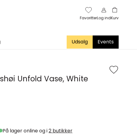
Favoritter
Log ind
Kurv
g
Udsalg
Events
høi Unfold Vase, White
På lager online og i
2 butikker