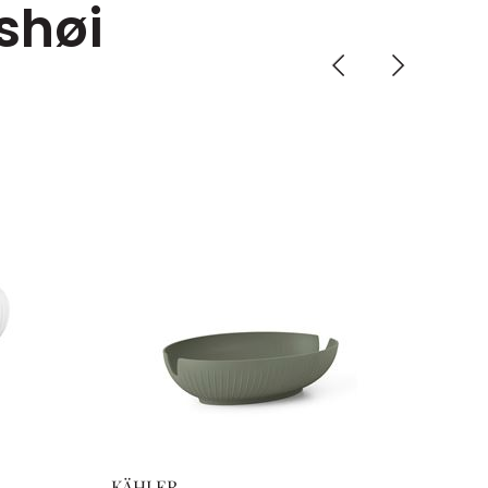
shøi
KÄHLER