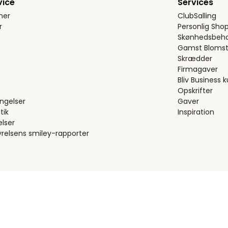
vice
Services
ner
ClubSalling
r
Personlig Sho
Skønhedsbeha
Gamst Blomst
Skrædder
Firmagaver
Bliv Business 
Opskrifter
ngelser
Gaver
tik
Inspiration
elser
relsens smiley-rapporter