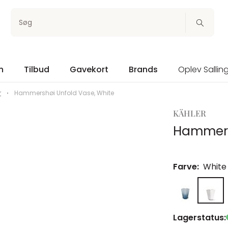
Søg
n
Tilbud
Gavekort
Brands
Oplev Sallin
r
Hammershøi Unfold Vase, White
KÄHLER
Hammers
Farve:
White
Lagerstatus: