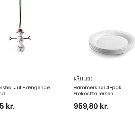
KÄHLER
shøi Jul Hængende
Hammershøi 4-pak
nd
Frokosttallerken
5 kr.
959,80 kr.