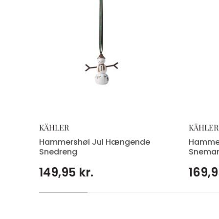
KÄHLER
KÄHLER
Hammershøi Jul Hængende
Hammer
Snedreng
Snema
149,95 kr.
169,9