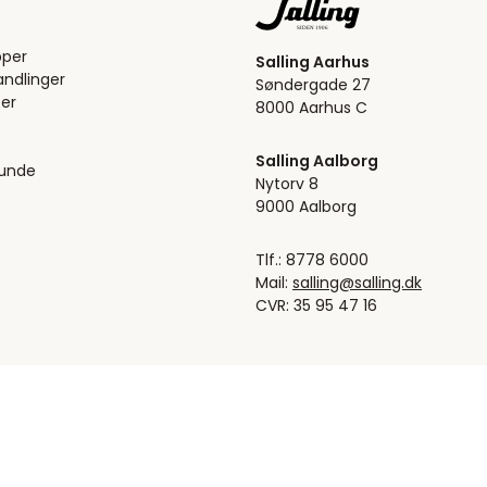
pper
Salling Aarhus
ndlinger
Søndergade 27
er
8000 Aarhus C
Salling Aalborg
kunde
Nytorv 8
9000 Aalborg
Tlf.: 8778 6000
Mail:
salling@salling.dk
CVR: 35 95 47 16