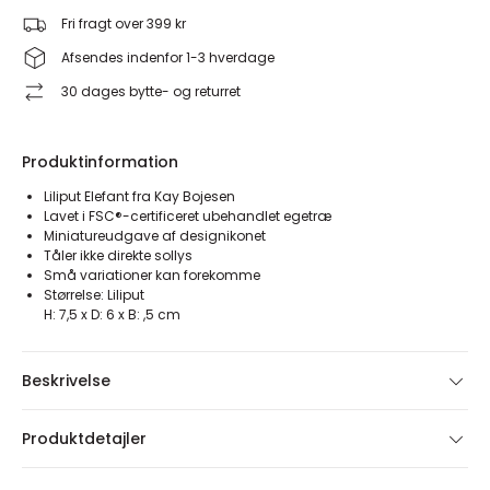
Fri fragt over 399 kr
Afsendes indenfor 1-3 hverdage
30 dages bytte- og returret
Produktinformation
Liliput Elefant fra Kay Bojesen
Lavet i FSC®-certificeret ubehandlet egetræ
Miniatureudgave af designikonet
Tåler ikke direkte sollys
Små variationer kan forekomme
Størrelse: Liliput
H: 7,5 x D: 6 x B: ,5 cm
Beskrivelse
Produktdetajler