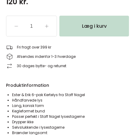
120 kr.
Læg i kurv
Fri fragt over 399 kr
Afsendes indenfor 1-3 hverdage
30 dages bytte- og returret
Produktinformation
Ester & Erik 6-pak Kertelys fra Stoff Nagel
Håndfarvede lys
Lang, konisk form
Kegleformet bund
Passer perfekt i Stoff Nagel lysestagerne
Drypper ikke
Selvslukkende i lysestagerne
Brænder langsomt