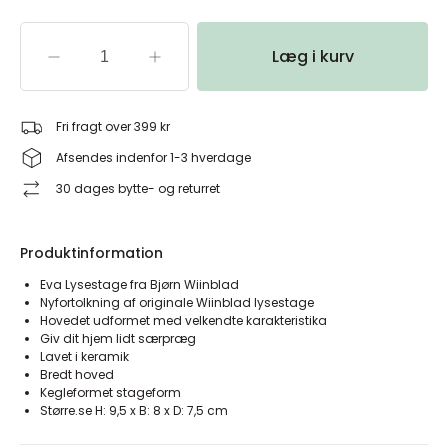
Læg i kurv
Fri fragt over 399 kr
Afsendes indenfor 1-3 hverdage
30 dages bytte- og returret
Produktinformation
Eva Lysestage fra Bjørn Wiinblad
Nyfortolkning af originale Wiinblad lysestage
Hovedet udformet med velkendte karakteristika
Giv dit hjem lidt særpræg
Lavet i keramik
Bredt hoved
Kegleformet stageform
Større.se H: 9,5 x B: 8 x D: 7,5 cm