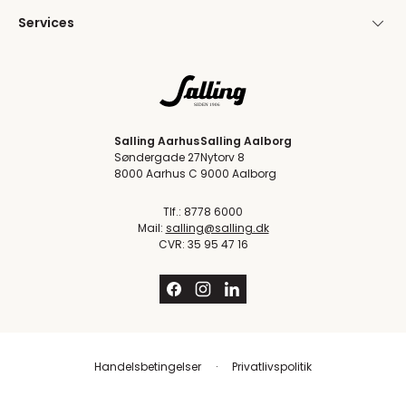
Services
Salling Aarhus
Salling Aalborg
Søndergade 27
Nytorv 8
8000 Aarhus C
9000 Aalborg
Tlf.: 8778 6000
Mail:
salling@salling.dk
CVR: 35 95 47 16
Handelsbetingelser
Privatlivspolitik