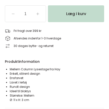
Læg i kurv
Fri fragt over 399 kr
Afsendes indenfor 1-3 hverdage
30 dages bytte- og returret
Produktinformation
Mellem Column Lysestage fra Hay
Enkelt, stilrent design
Ensfarvet
Lavet i lertøj
Rundt design
Ideel til bloklys
Størrelse: Mellem
Ø: 11 x H: 3 cm