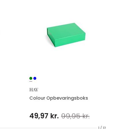
HAY
Colour Opbevaringsboks
49,97 kr.
99,95 kr.
1 / 12