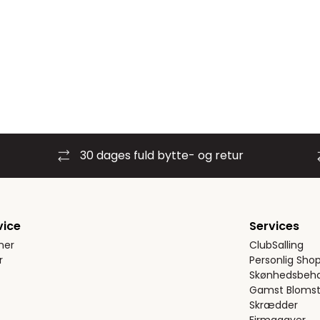
30 dages fuld bytte- og retur
vice
Services
ner
ClubSalling
r
Personlig Sho
Skønhedsbeha
Gamst Blomst
Skrædder