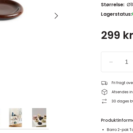
Størrelse:
Ø1
Lagerstatus:
299 kr
Fri fragt ove
Afsendes in
30 dages by
Produktinform
Barro 2-pak Ta