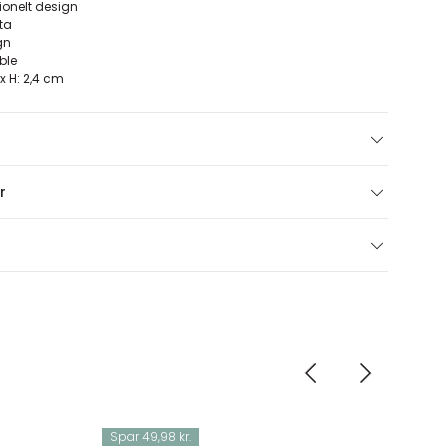
tionelt design
tta
gn
ble
8 x H: 2,4 cm
r
Spar 49,98 kr.