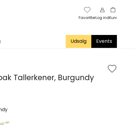
Favoritter
Log ind
Kurv
g
Udsalg
Events
pak Tallerkener, Burgundy
ndy