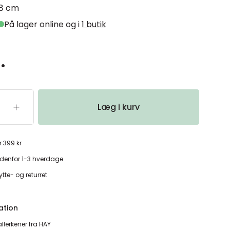
8 cm
På lager online og i
1 butik
.
Læg i kurv
r 399 kr
denfor 1-3 hverdage
tte- og returret
ation
llerkener fra HAY