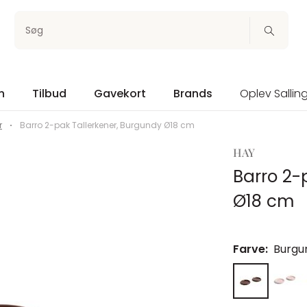
Søg
n
Tilbud
Gavekort
Brands
Oplev Sallin
r
Barro 2-pak Tallerkener, Burgundy Ø18 cm
HAY
Barro 2-
Ø18 cm
Farve:
Burgu