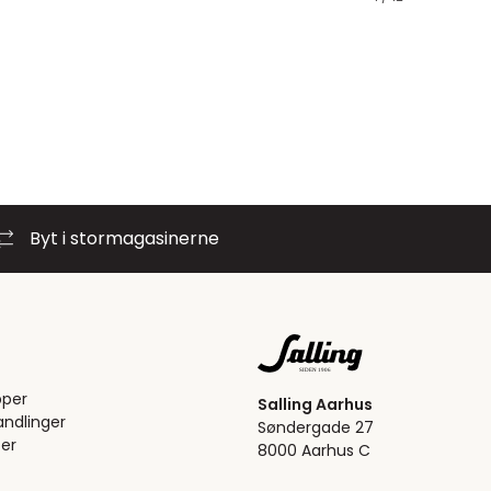
Byt i stormagasinerne
pper
Salling Aarhus
ndlinger
Søndergade 27
er
8000 Aarhus C