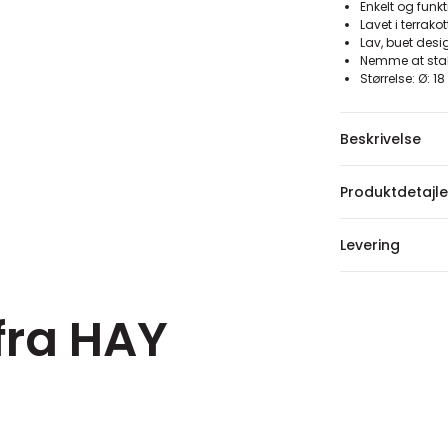
Enkelt og funk
Lavet i terrako
Lav, buet desi
Nemme at sta
Størrelse: Ø: 1
Beskrivelse
Produktdetajle
Levering
fra HAY