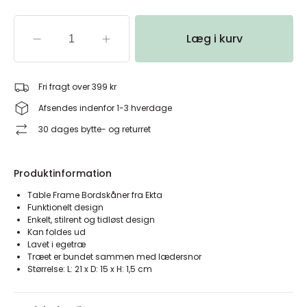
Læg i kurv
Fri fragt over 399 kr
Afsendes indenfor 1-3 hverdage
30 dages bytte- og returret
Produktinformation
Table Frame Bordskåner fra Ekta
Funktionelt design
Enkelt, stilrent og tidløst design
Kan foldes ud
Lavet i egetræ
Træet er bundet sammen med lædersnor
Størrelse: L: 21 x D: 15 x H: 1,5 cm