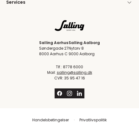
Services
Salling Aarhus
Salling Aalborg
Søndergade 27
Nytorv 8
8000 Aarhus C
9000 Aalborg
Tlf.: 8778 6000
Mail:
salling@salling.dk
CVR: 35 95 47 16
Handelsbetingelser
Privatlivspolitik
Trustpilot