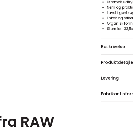
Uformelt udtr
Nem og prakti
Lavet i genbr
Enkelt og stilr
Organisk for
Størrelse: 33,
Beskrivelse
Produktdetajle
Levering
Fabrikantinfo
 fra RAW