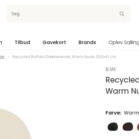
Søg
n
Tilbud
Gavekort
Brands
Oplev Sallin
ter
Recycled Buffalo Dækkeserviet, Warm Nude, 33,5x41 cm
RAW
Recycled
Warm Nu
Farve:
Warm