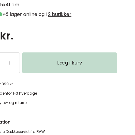
,5x41 cm
På lager online og i
2 butikker
kr.
Læg i kurv
r 399 kr
denfor 1-3 hverdage
tte- og returret
ation
alo Dækkeserviet fra RAW