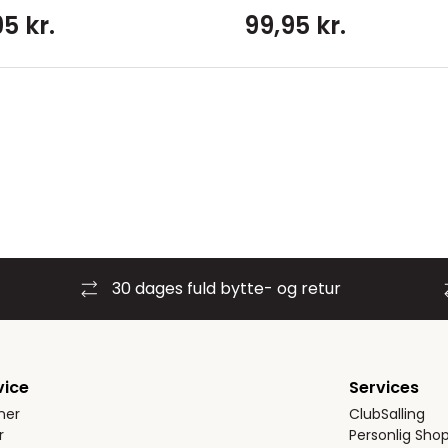
5 kr.
99,95 kr.
30 dages fuld bytte- og retur
vice
Services
ner
ClubSalling
r
Personlig Sho