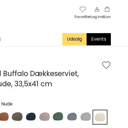
Favoritter
Log ind
Kurv
g
Udsalg
Events
 Buffalo Dækkeserviet,
de, 33,5x41 cm
 Nude