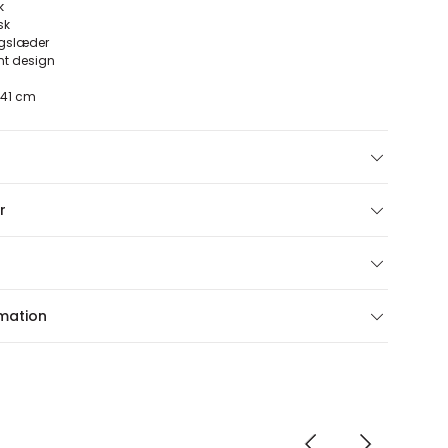
yk
sk
ugslæder
ent design
m
5x41 cm
r
rmation