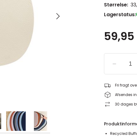
Størrelse:
33
Lagerstatus:
59,95 
Fri fragt ove
Afsendes in
30 dages by
Produktinform
Recycled Buff