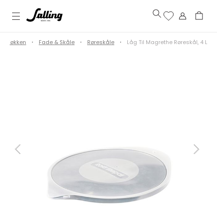
Køkken
Fade & Skåle
Røreskåle
Låg Til Magrethe Røreskål, 4 L