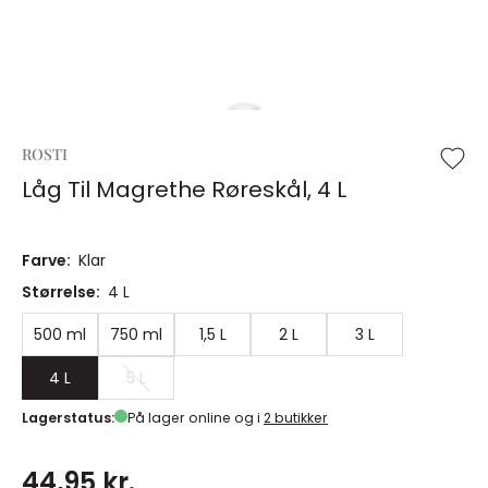
ROSTI
Låg Til Magrethe Røreskål, 4 L
Farve:
Klar
Størrelse:
4 L
500 ml
750 ml
1,5 L
2 L
3 L
4 L
5 L
Lagerstatus:
På lager online og i
2 butikker
44,95 kr.