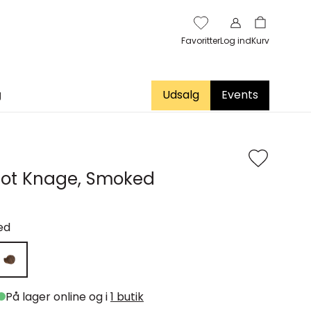
Favoritter
Log ind
Kurv
g
Udsalg
Events
ot Knage, Smoked
ed
På lager online og i
1 butik