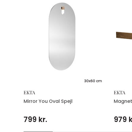
4x5 cm
30x60 cm
EKTA
EKTA
Mirror You Oval Spejl
Magnet
799 kr.
979 k