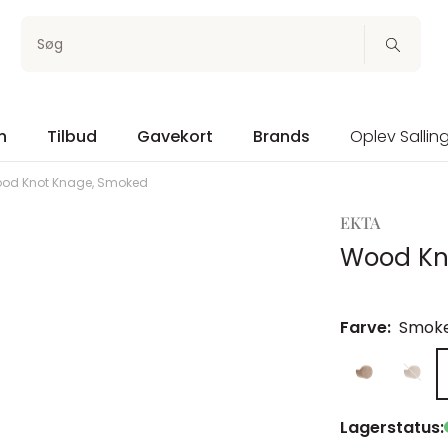
Søg
n
Tilbud
Gavekort
Brands
Oplev Sallin
od Knot Knage, Smoked
EKTA
Wood Kn
Farve:
Smok
Lagerstatus: