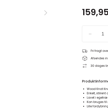
159,95
Fri fragt ove
Afsendes in
30 dages by
Produktinform
Wood Knot Kna
Enkelt, stilrent
Lavet i egetræ
Kan bruges til
Lille fordybni