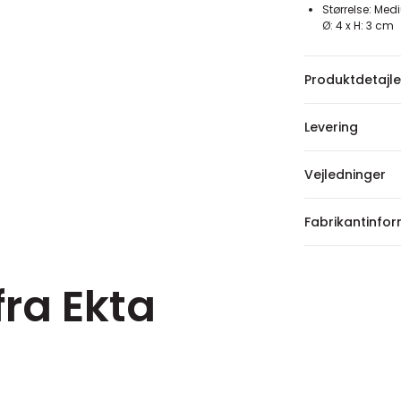
Størrelse: Me
Ø: 4 x H: 3 cm
Produktdetajle
Levering
Vejledninger
Fabrikantinfo
fra Ekta