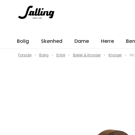
Bolig
Skønhed
Dame
Herre
Bør
Forside
Bolig
Entré
Bøjler & Knager
Knager
Wo