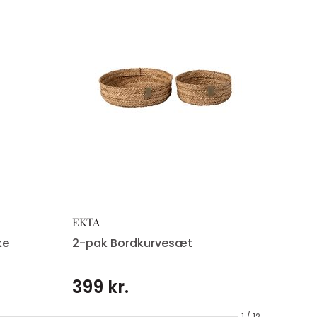
EKTA
ke
2-pak Bordkurvesæt
399 kr.
1 / 12