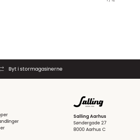
Byt i stormagasinerne
pper
Salling Aarhus
ndlinger
Søndergade 27
er
8000 Aarhus C