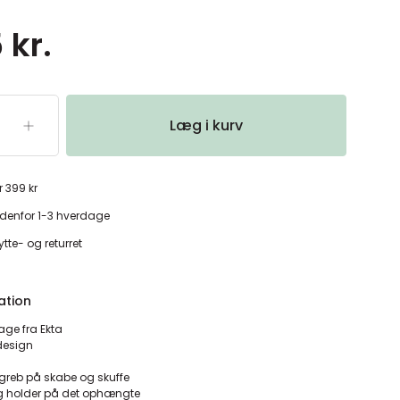
 kr.
Læg i kurv
r 399 kr
denfor 1-3 hverdage
tte- og returret
ation
ge fra Ekta
 design
 greb på skabe og skuffe
ng holder på det ophængte