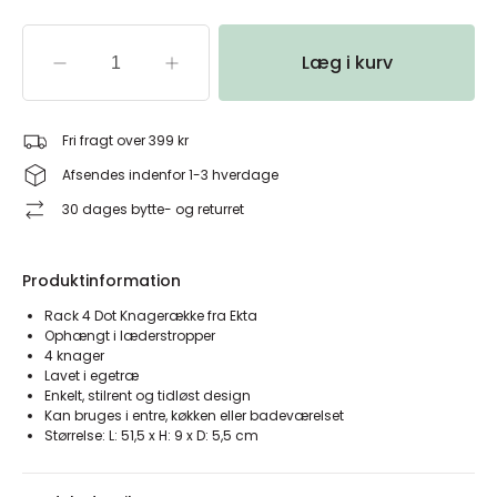
Læg i kurv
Fri fragt over 399 kr
Afsendes indenfor 1-3 hverdage
30 dages bytte- og returret
Produktinformation
Rack 4 Dot Knagerække fra Ekta
Ophængt i læderstropper
4 knager
Lavet i egetræ
Enkelt, stilrent og tidløst design
Kan bruges i entre, køkken eller badeværelset
Størrelse: L: 51,5 x H: 9 x D: 5,5 cm