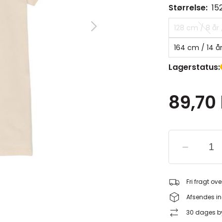
Størrelse:
15
128 cm / 8 år 
164 cm / 14 år
Lagerstatus:
89,70 
Fri fragt ove
Afsendes in
30 dages by