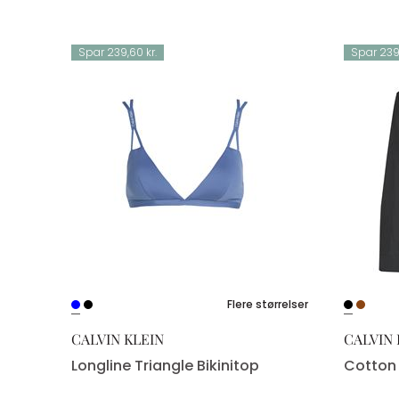
Spar 239,60 kr.
Spar 239,
ørrelser
Flere størrelser
CALVIN KLEIN
CALVIN 
Longline Triangle Bikinitop
Cotton 