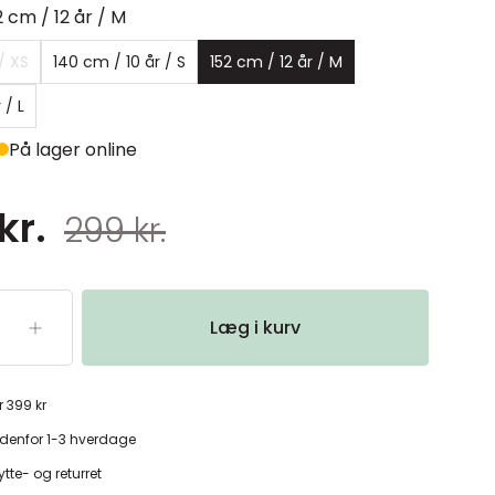
2 cm / 12 år / M
/ XS
140 cm / 10 år / S
152 cm / 12 år / M
 / L
På lager online
kr.
299 kr.
Læg i kurv
r 399 kr
denfor 1-3 hverdage
tte- og returret