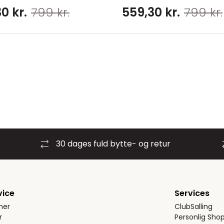
0 kr.
799 kr.
559,30 kr.
799 kr.
30 dages fuld bytte- og retur
vice
Services
ner
ClubSalling
r
Personlig Sho