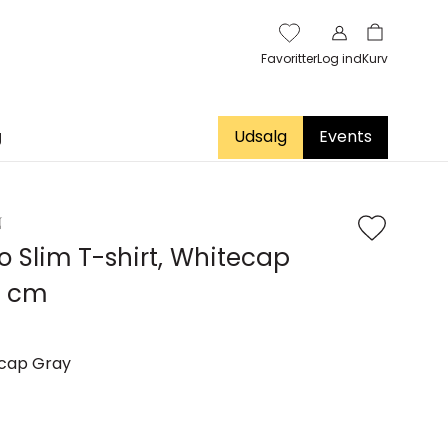
Favoritter
Log ind
Kurv
g
Udsalg
Events
N
 Slim T-shirt, Whitecap
2 cm
cap Gray