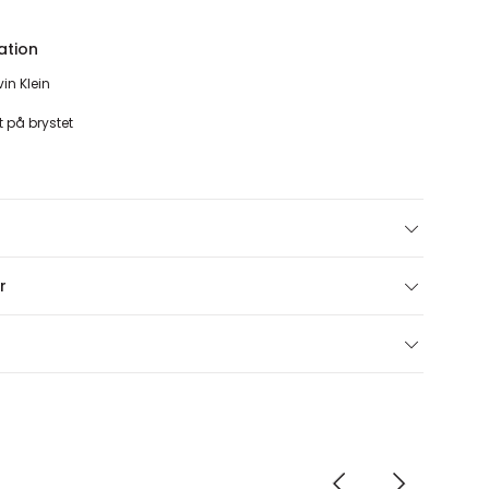
ation
vin Klein
t på brystet
r