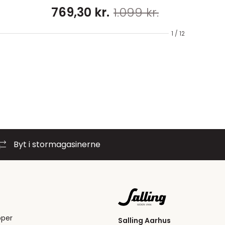
769,30 kr.
1.099 kr.
1 / 12
Byt i stormagasinerne
pper
Salling Aarhus