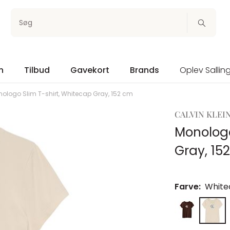
Søg
n
Tilbud
Gavekort
Brands
Oplev Sallin
ologo Slim T-shirt, Whitecap Gray, 152 cm
CALVIN KLEI
Monologo
Gray, 15
Farve:
White