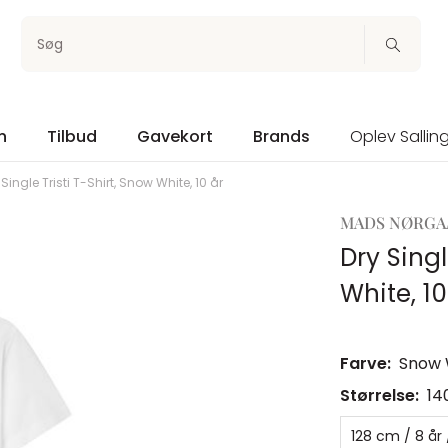
Søg
n
Tilbud
Gavekort
Brands
Oplev Sallin
 Single Tristi T-Shirt, Snow White, 10 år
MADS NØRGA
Dry Singl
White, 10
Farve:
Snow 
Størrelse:
14
128 cm / 8 år 