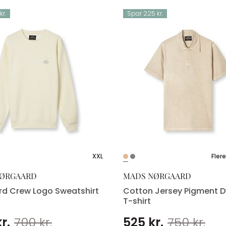
kr.
Spar 225 kr.
XXL
Flere
NØRGAARD
MADS NØRGAARD
rd Crew Logo Sweatshirt
Cotton Jersey Pigment D
T-shirt
r.
700 kr.
525 kr.
750 kr.