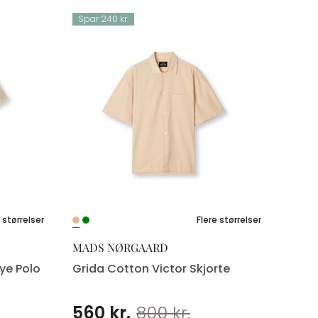
Spar 240 kr.
 størrelser
Flere størrelser
MADS NØRGAARD
ye Polo
Grida Cotton Victor Skjorte
560 kr.
800 kr.