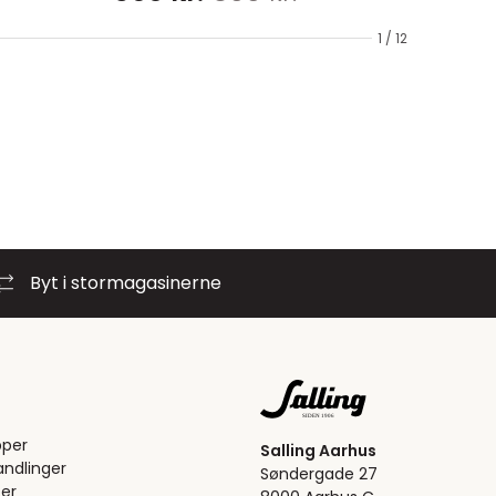
1 / 12
Byt i stormagasinerne
pper
Salling Aarhus
ndlinger
Søndergade 27
er