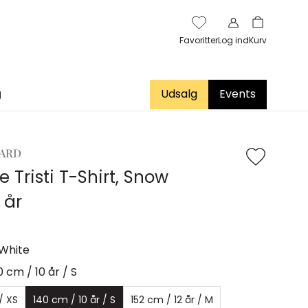
Favoritter
Log ind
Kurv
g
Udsalg
Events
ARD
e Tristi T-Shirt, Snow
 år
White
0 cm / 10 år / S
/ XS
140 cm / 10 år / S
152 cm / 12 år / M