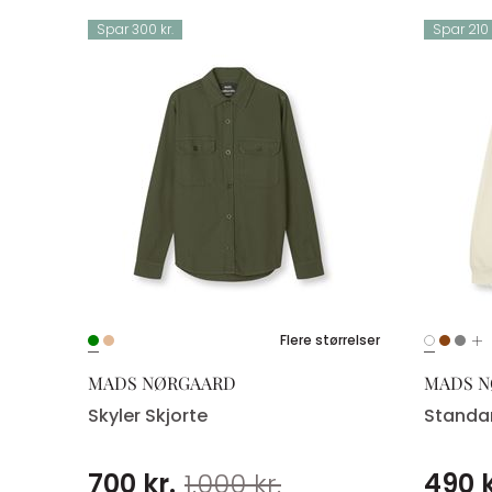
Spar 300 kr.
Spar 210 
ørrelser
Flere størrelser
MADS NØRGAARD
MADS 
Skyler Skjorte
Standa
700 kr.
1.000 kr.
490 k