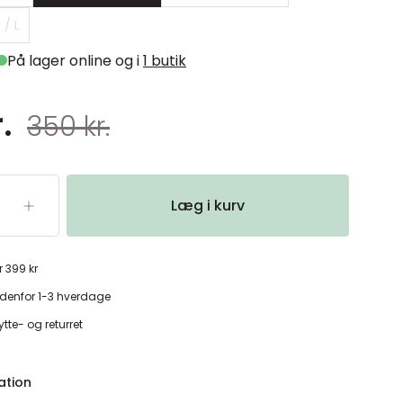
 / L
På lager online og i
1 butik
.
350 kr.
Læg i kurv
r 399 kr
denfor 1-3 hverdage
tte- og returret
ation