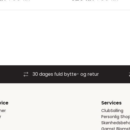
30 dages fuld bytte- og retur
vice
Services
ner
ClubSalling
r
Personlig Sho
Skønhedsbeha
Gamst Blomst