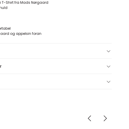
sti T-Shirt fra Mads Nørgaard
omuld
m
rtabel
gaard og appelsin foran
r
d