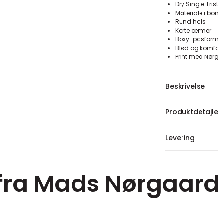
Dry Single Tri
Materiale i b
Rund hals
Korte ærmer
Boxy-pasfor
Blød og komfo
Print med Nør
Beskrivelse
Produktdetajle
Levering
 fra Mads Nørgaar