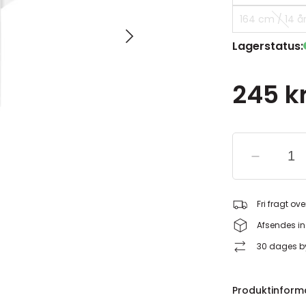
164 cm / 14 år
Lagerstatus:
245 kr
Fri fragt ove
Afsendes in
30 dages by
Produktinform