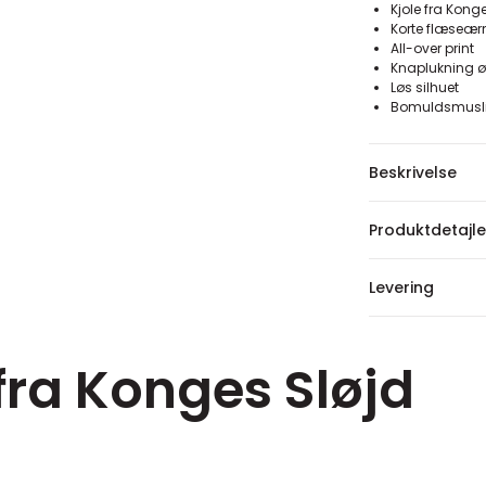
Kjole fra Kong
Korte flæseær
All-over print
Knaplukning 
Løs silhuet
Bomuldsmuslin
Beskrivelse
Produktdetajle
Levering
fra Konges Sløjd