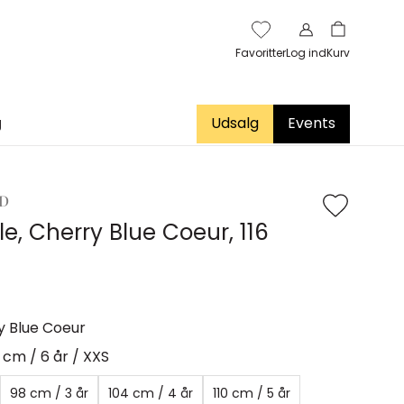
Favoritter
Log ind
Kurv
g
Udsalg
Events
JD
e, Cherry Blue Coeur, 116
y Blue Coeur
6 cm / 6 år / XXS
98 cm / 3 år
104 cm / 4 år
110 cm / 5 år