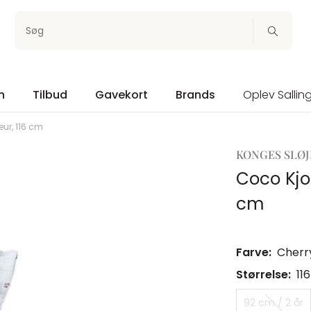
Søg
n
Tilbud
Gavekort
Brands
Oplev Sallin
eur, 116 cm
KONGES SLØ
Coco Kjol
cm
Farve:
Cherr
Størrelse:
11
92 cm / 2 år