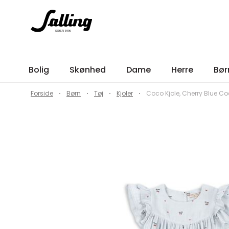
Bolig
Skønhed
Dame
Herre
Bør
Forside
Børn
Tøj
Kjoler
Coco Kjole, Cherry Blue Co