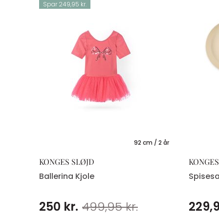
Spar 249,95 kr.
ørrelser
92 cm / 2 år
KONGES SLØJD
KONGES
Ballerina Kjole
Spises
250 kr.
499,95 kr.
229,9