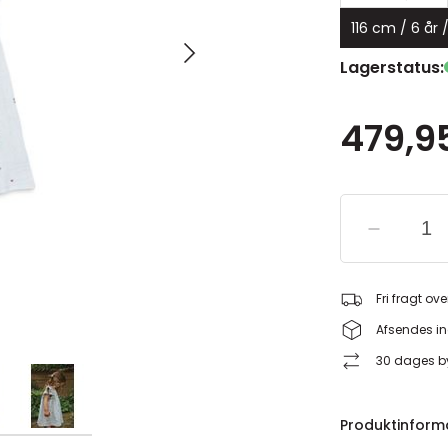
116 cm / 6 år 
Lagerstatus:
479,95
Fri fragt ove
Afsendes in
30 dages by
Produktinform