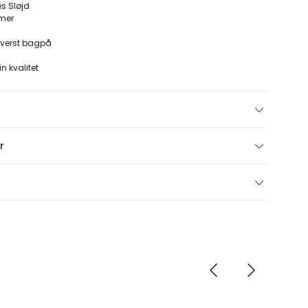
es Sløjd
mer
øverst bagpå
 kvalitet
r