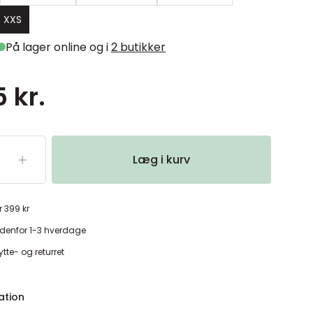
/ XXS
På lager online og i
2 butikker
 kr.
Læg i kurv
r 399 kr
denfor 1-3 hverdage
tte- og returret
ation