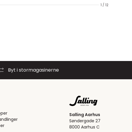
1 / 12
Byt i stormagasinerne
pper
Salling Aarhus
ndlinger
Søndergade 27
er
8000 Aarhus C