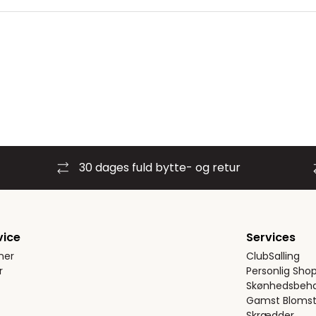
30 dages fuld bytte- og retur
vice
Services
ner
ClubSalling
r
Personlig Sho
Skønhedsbeha
Gamst Blomst
Skrædder