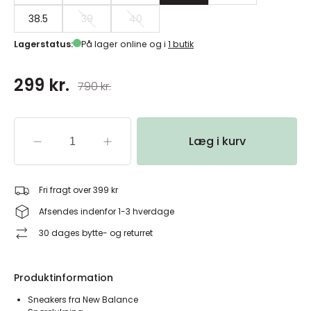
38.5
39
40
Lagerstatus:
På lager online og i
1 butik
299 kr.
790 kr.
Læg i kurv
Fri fragt over 399 kr
Afsendes indenfor 1-3 hverdage
30 dages bytte- og returret
Produktinformation
Sneakers fra New Balance