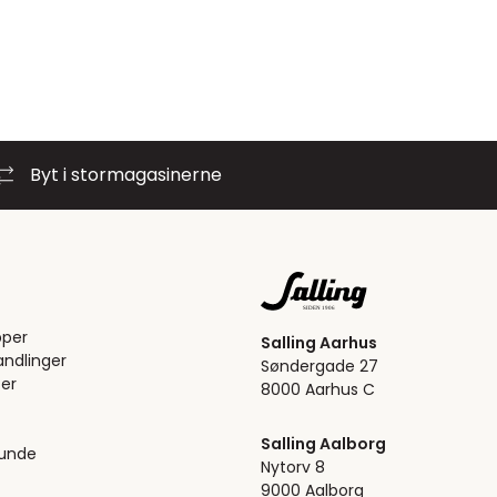
Byt i stormagasinerne
pper
Salling Aarhus
ndlinger
Søndergade 27
er
8000 Aarhus C
Salling Aalborg
kunde
Nytorv 8
9000 Aalborg