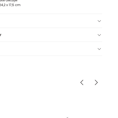
ske detaljer
 24,2 x 17,5 cm
r