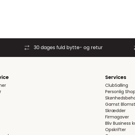
30 dages fuld bytte- og retur
vice
Services
ner
ClubSalling
r
Personlig Sho
Skønhedsbeha
Gamst Blomst
Skrædder
Firmagaver
Bliv Business 
Opskrifter