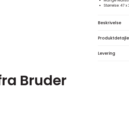
Mange realisti
Størrelse: 47 x
Beskrivelse
Produktdetajle
Levering
fra Bruder