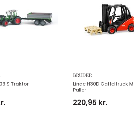
R
BRUDER
09 S Traktor
Linde H30D Gaffeltruck 
Paller
r.
220,95 kr.