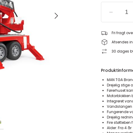
Fri fragt ove
Afsendes in
30 dages by
Produktinform
MAN TGA Brand
Drejelig stig
Førerhuset kan
Motorblokken b
Integreret va
Vandslangen 
Fungerende v
Drejelig redn
Fire støtteben f
Alder: Fra 4 år