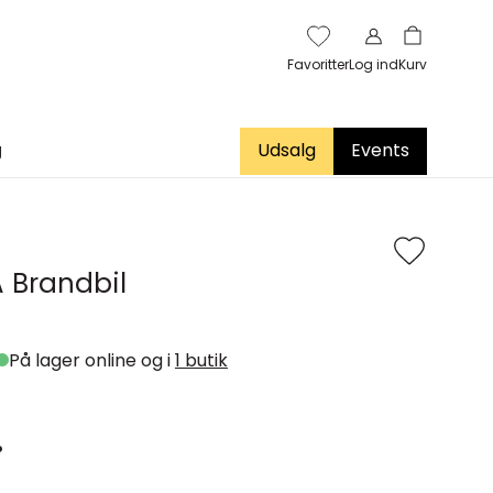
Favoritter
Log ind
Kurv
g
Udsalg
Events
 Brandbil
På lager online og i
1 butik
.