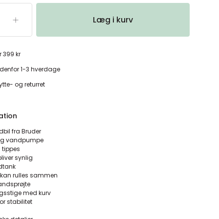
Læg i kurv
r 399 kr
denfor 1-3 hverdage
tte- og returret
ation
bil fra Bruder
e og vandpumpe
 tippes
liver synlig
ndtank
kan rulles sammen
andsprøjte
ingsstige med kurv
or stabilitet