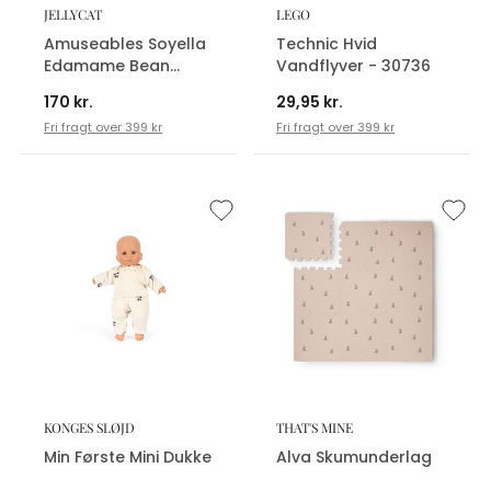
JELLYCAT
LEGO
Amuseables Soyella
Technic Hvid
Edamame Bean
Vandflyver - 30736
Bamse
170 kr.
29,95 kr.
Fri fragt over 399 kr
Fri fragt over 399 kr
KONGES SLØJD
THAT'S MINE
Min Første Mini Dukke
Alva Skumunderlag