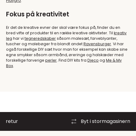
Playgro
.
Fokus på kreativitet
Er det de kreative evner der skal være fokus på, finder du en
bred vifte af produkter til en række kreative aktiviteter. Til
kreativ
leg
har vi
tegneredskaber
såsom malesæt, farveblyanter,
tuscher og malebøger fra blandt andet
Ravensburger
. Vi har
også forskellige DIY sæt hvor man for eksempel kan skabe sine
egne smykker såsom armbånd, øreringe og halskæder med
forskellige farverige
perler
. Find DIY kits fra
Djeco
og
Me & My
Box
.
Byt i stormagasinerne