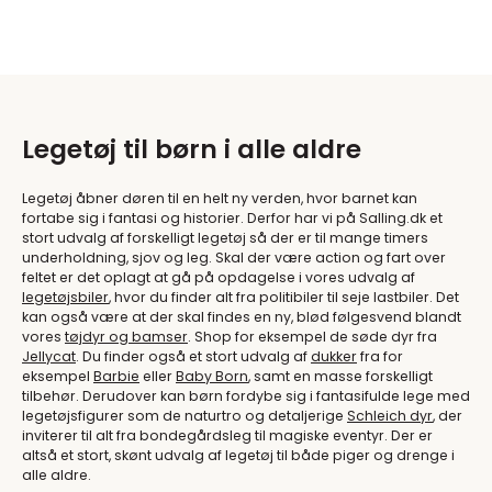
Legetøj til børn i alle aldre
Legetøj åbner døren til en helt ny verden, hvor barnet kan
fortabe sig i fantasi og historier. Derfor har vi på Salling.dk et
stort udvalg af forskelligt legetøj så der er til mange timers
underholdning, sjov og leg. Skal der være action og fart over
feltet er det oplagt at gå på opdagelse i vores udvalg af
legetøjsbiler
, hvor du finder alt fra politibiler til seje lastbiler. Det
kan også være at der skal findes en ny, blød følgesvend blandt
vores
tøjdyr og bamser
. Shop for eksempel de søde dyr fra
Jellycat
. Du finder også et stort udvalg af
dukker
fra for
eksempel
Barbie
eller
Baby Born
, samt en masse forskelligt
tilbehør. Derudover kan børn fordybe sig i fantasifulde lege med
legetøjsfigurer som de naturtro og detaljerige
Schleich dyr
, der
inviterer til alt fra bondegårdsleg til magiske eventyr. Der er
altså et stort, skønt udvalg af legetøj til både piger og drenge i
alle aldre.