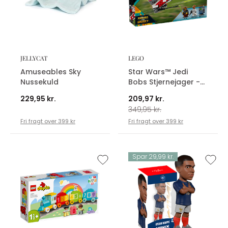
JELLYCAT
LEGO
Amuseables Sky
Star Wars™ Jedi
Nussekuld
Bobs Stjernejager -
75388
229,95 kr.
209,97 kr.
349,95 kr.
Fri fragt over 399 kr
Fri fragt over 399 kr
Spar 29,99 kr.