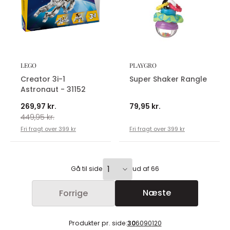
LEGO
PLAYGRO
Creator 3i-1
Super Shaker Rangle
Astronaut - 31152
269,97 kr.
79,95 kr.
449,95 kr.
Fri fragt over 399 kr
Fri fragt over 399 kr
Gå til side
ud af 66
Næste
Forrige
Produkter pr. side:
30
60
90
120