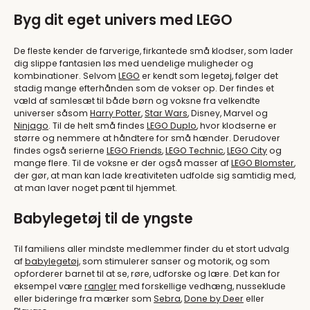
Byg dit eget univers med LEGO
De fleste kender de farverige, firkantede små klodser, som lader
dig slippe fantasien løs med uendelige muligheder og
kombinationer. Selvom
LEGO
er kendt som legetøj, følger det
stadig mange efterhånden som de vokser op. Der findes et
væld af samlesæt til både børn og voksne fra velkendte
universer såsom
Harry Potter
,
Star Wars
, Disney, Marvel og
Ninjago
. Til de helt små findes
LEGO Duplo
, hvor klodserne er
større og nemmere at håndtere for små hænder. Derudover
findes også serierne
LEGO Friends
,
LEGO Technic
,
LEGO City
og
mange flere. Til de voksne er der også masser af
LEGO Blomster
,
der gør, at man kan lade kreativiteten udfolde sig samtidig med,
at man laver noget pænt til hjemmet.
Babylegetøj til de yngste
Til familiens aller mindste medlemmer finder du et stort udvalg
af
babylegetøj
, som stimulerer sanser og motorik, og som
opforderer barnet til at se, røre, udforske og lære. Det kan for
eksempel være
rangler
med forskellige vedhæng, nusseklude
eller bideringe fra mærker som
Sebra
,
Done by Deer
eller