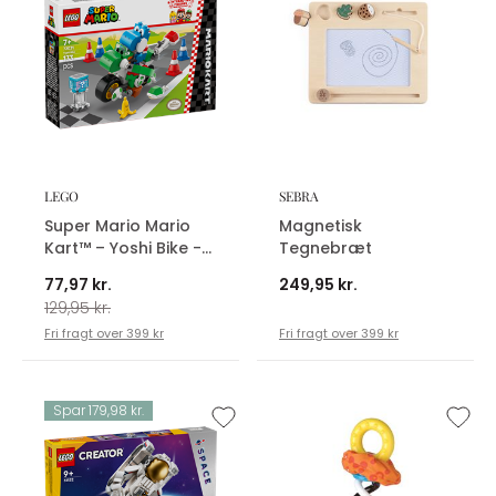
LEGO
SEBRA
Super Mario Mario
Magnetisk
Kart™ – Yoshi Bike -
Tegnebræt
72031
77,97 kr.
249,95 kr.
129,95 kr.
Fri fragt over 399 kr
Fri fragt over 399 kr
Spar 179,98 kr.