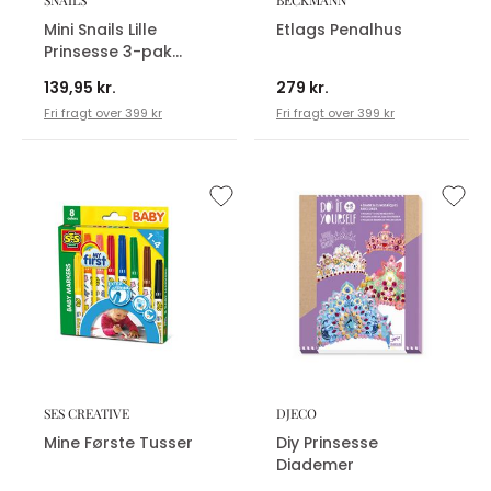
SNAILS
BECKMANN
Mini Snails Lille
Etlags Penalhus
Prinsesse 3-pak
Neglelak
139,95 kr.
279 kr.
Fri fragt over 399 kr
Fri fragt over 399 kr
SES CREATIVE
DJECO
Mine Første Tusser
Diy Prinsesse
Diademer