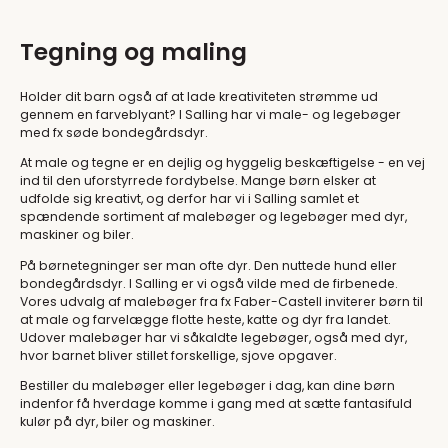
Tegning og maling
Holder dit barn også af at lade kreativiteten strømme ud
gennem en farveblyant? I Salling har vi male- og legebøger
med fx søde bondegårdsdyr.
At male og tegne er en dejlig og hyggelig beskæftigelse - en vej
ind til den uforstyrrede fordybelse. Mange børn elsker at
udfolde sig kreativt, og derfor har vi i Salling samlet et
spændende sortiment af malebøger og legebøger med dyr,
maskiner og biler.
På børnetegninger ser man ofte dyr. Den nuttede hund eller
bondegårdsdyr. I Salling er vi også vilde med de firbenede.
Vores udvalg af malebøger fra fx Faber-Castell inviterer børn til
at male og farvelægge flotte heste, katte og dyr fra landet.
Udover malebøger har vi såkaldte legebøger, også med dyr,
hvor barnet bliver stillet forskellige, sjove opgaver.
Bestiller du malebøger eller legebøger i dag, kan dine børn
indenfor få hverdage komme i gang med at sætte fantasifuld
kulør på dyr, biler og maskiner.