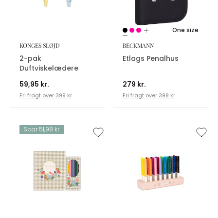
One size
KONGES SLØJD
BECKMANN
2-pak
Etlags Penalhus
Duftviskelædere
59,95 kr.
279 kr.
Fri fragt over 399 kr
Fri fragt over 399 kr
Spar 51,98 kr.