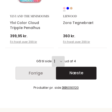
YLVI AND THE MINIMOOMIS
LIEWOOD
Ylvi Color Cloud
Zora Tegnebræt
Tripple Penalhus
399,95 kr.
360 kr.
Fri fragt over 399 kr
Fri fragt over 399 kr
Gå til side
ud af 4
Næste
Forrige
Produkter pr. side:
30
60
90
120