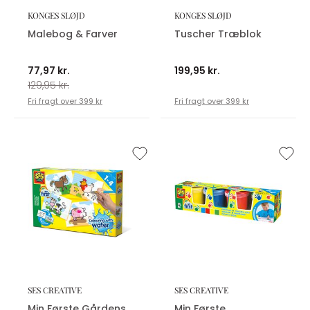
KONGES SLØJD
KONGES SLØJD
Malebog & Farver
Tuscher Træblok
77,97 kr.
199,95 kr.
129,95 kr.
Fri fragt over 399 kr
Fri fragt over 399 kr
SES CREATIVE
SES CREATIVE
Min Første Gårdens
Min Første